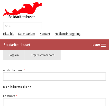
Hoppa till huvudinnehåll
Sök
Sökformulär
Hitta hit
Kalendarium
Kontakt
Medlemsinloggning
Solidaritetshuset
MENU
Primära flikar
Logga in
(aktiv
Begär nytt lösenord
HEM
flik)
OM OSS
Användarnamn
*
FÖRENINGAR
Mer information?
VÄRLDSBIBLIOTEKET
Lösenord
*
PÅ GÅNG