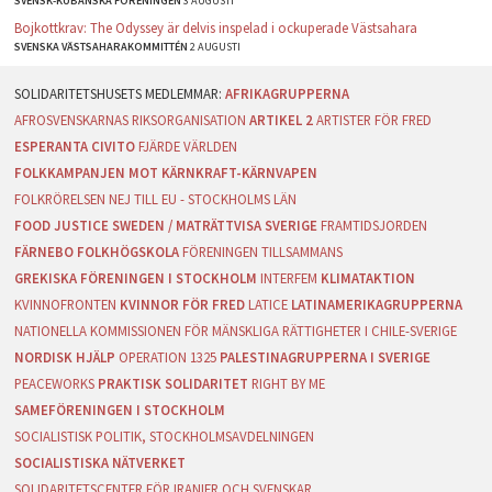
SVENSK-KUBANSKA FÖRENINGEN
3 AUGUSTI
Bojkottkrav: The Odyssey är delvis inspelad i ockuperade Västsahara
SVENSKA VÄSTSAHARAKOMMITTÉN
2 AUGUSTI
AFRIKAGRUPPERNA
AFROSVENSKARNAS RIKSORGANISATION
ARTIKEL 2
ARTISTER FÖR FRED
ESPERANTA CIVITO
FJÄRDE VÄRLDEN
FOLKKAMPANJEN MOT KÄRNKRAFT-KÄRNVAPEN
FOLKRÖRELSEN NEJ TILL EU - STOCKHOLMS LÄN
FOOD JUSTICE SWEDEN / MATRÄTTVISA SVERIGE
FRAMTIDSJORDEN
FÄRNEBO FOLKHÖGSKOLA
FÖRENINGEN TILLSAMMANS
GREKISKA FÖRENINGEN I STOCKHOLM
INTERFEM
KLIMATAKTION
KVINNOFRONTEN
KVINNOR FÖR FRED
LATICE
LATINAMERIKAGRUPPERNA
NATIONELLA KOMMISSIONEN FÖR MÄNSKLIGA RÄTTIGHETER I CHILE-SVERIGE
NORDISK HJÄLP
OPERATION 1325
PALESTINAGRUPPERNA I SVERIGE
PEACEWORKS
PRAKTISK SOLIDARITET
RIGHT BY ME
SAMEFÖRENINGEN I STOCKHOLM
SOCIALISTISK POLITIK, STOCKHOLMSAVDELNINGEN
SOCIALISTISKA NÄTVERKET
SOLIDARITETSCENTER FÖR IRANIER OCH SVENSKAR