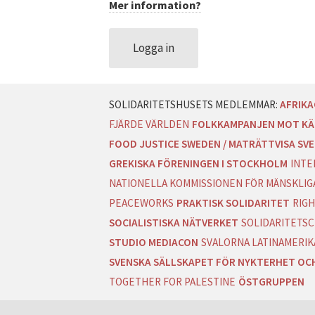
Mer information?
DATASKYDD PO
Logga in
AFRIK
FJÄRDE VÄRLDEN
FOLKKAMPANJEN MOT KÄ
FOOD JUSTICE SWEDEN / MATRÄTTVISA SVE
GREKISKA FÖRENINGEN I STOCKHOLM
INTE
NATIONELLA KOMMISSIONEN FÖR MÄNSKLIGA
PEACEWORKS
PRAKTISK SOLIDARITET
RIGH
SOCIALISTISKA NÄTVERKET
SOLIDARITETSC
STUDIO MEDIACON
SVALORNA LATINAMERIK
SVENSKA SÄLLSKAPET FÖR NYKTERHET OC
TOGETHER FOR PALESTINE
ÖSTGRUPPEN