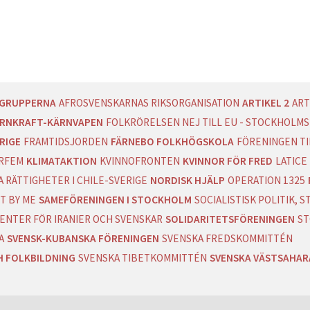
LICY
AGRUPPERNA
AFROSVENSKARNAS RIKSORGANISATION
ARTIKEL 2
ART
RNKRAFT-KÄRNVAPEN
FOLKRÖRELSEN NEJ TILL EU - STOCKHOLMS
RIGE
FRAMTIDSJORDEN
FÄRNEBO FOLKHÖGSKOLA
FÖRENINGEN T
RFEM
KLIMATAKTION
KVINNOFRONTEN
KVINNOR FÖR FRED
LATICE
 RÄTTIGHETER I CHILE-SVERIGE
NORDISK HJÄLP
OPERATION 1325
T BY ME
SAMEFÖRENINGEN I STOCKHOLM
SOCIALISTISK POLITIK,
ENTER FÖR IRANIER OCH SVENSKAR
SOLIDARITETSFÖRENINGEN
ST
A
SVENSK-KUBANSKA FÖRENINGEN
SVENSKA FREDSKOMMITTÉN
H FOLKBILDNING
SVENSKA TIBETKOMMITTÉN
SVENSKA VÄSTSAHA