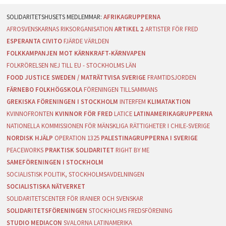
AFRIKAGRUPPERNA
AFROSVENSKARNAS RIKSORGANISATION
ARTIKEL 2
ARTISTER FÖR FRED
ESPERANTA CIVITO
FJÄRDE VÄRLDEN
FOLKKAMPANJEN MOT KÄRNKRAFT-KÄRNVAPEN
FOLKRÖRELSEN NEJ TILL EU - STOCKHOLMS LÄN
FOOD JUSTICE SWEDEN / MATRÄTTVISA SVERIGE
FRAMTIDSJORDEN
FÄRNEBO FOLKHÖGSKOLA
FÖRENINGEN TILLSAMMANS
GREKISKA FÖRENINGEN I STOCKHOLM
INTERFEM
KLIMATAKTION
KVINNOFRONTEN
KVINNOR FÖR FRED
LATICE
LATINAMERIKAGRUPPERNA
NATIONELLA KOMMISSIONEN FÖR MÄNSKLIGA RÄTTIGHETER I CHILE-SVERIGE
NORDISK HJÄLP
OPERATION 1325
PALESTINAGRUPPERNA I SVERIGE
PEACEWORKS
PRAKTISK SOLIDARITET
RIGHT BY ME
SAMEFÖRENINGEN I STOCKHOLM
SOCIALISTISK POLITIK, STOCKHOLMSAVDELNINGEN
SOCIALISTISKA NÄTVERKET
SOLIDARITETSCENTER FÖR IRANIER OCH SVENSKAR
SOLIDARITETSFÖRENINGEN
STOCKHOLMS FREDSFÖRENING
STUDIO MEDIACON
SVALORNA LATINAMERIKA