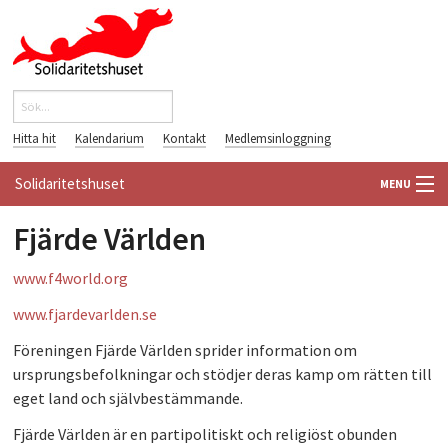
Hoppa till huvudinnehåll
Sök
Sökformulär
Hitta hit
Kalendarium
Kontakt
Medlemsinloggning
Solidaritetshuset
MENU
Fjärde Världen
HEM
www.f4world.org
OM OSS
www.fjardevarlden.se
FÖRENINGAR
Föreningen Fjärde Världen sprider information om
ursprungsbefolkningar och stödjer deras kamp om rätten till
VÄRLDSBIBLIOTEKET
eget land och självbestämmande.
PÅ GÅNG
Fjärde Världen är en partipolitiskt och religiöst obunden