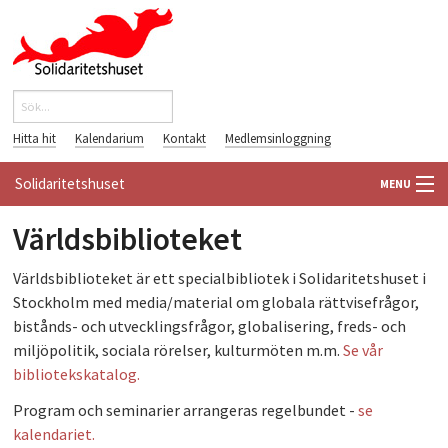
Hoppa till huvudinnehåll
Sök
Sökformulär
Hitta hit
Kalendarium
Kontakt
Medlemsinloggning
Solidaritetshuset
MENU
Världsbiblioteket
HEM
Världsbiblioteket är ett specialbibliotek i Solidaritetshuset i
OM OSS
Stockholm med media/material om globala rättvisefrågor,
bistånds- och utvecklingsfrågor, globalisering, freds- och
FÖRENINGAR
miljöpolitik, sociala rörelser, kulturmöten m.m.
Se vår
bibliotekskatalog.
VÄRLDSBIBLIOTEKET
Program och seminarier arrangeras regelbundet -
se
PÅ GÅNG
kalendariet.