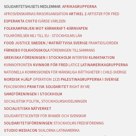
AFRIKAGRUPPERNA
AFROSVENSKARNAS RIKSORGANISATION
ARTIKEL 2
ARTISTER FÖR FRED
ESPERANTA CIVITO
FJÄRDE VÄRLDEN
FOLKKAMPANJEN MOT KÄRNKRAFT-KÄRNVAPEN
FOLKRÖRELSEN NEJ TILL EU - STOCKHOLMS LÄN
FOOD JUSTICE SWEDEN / MATRÄTTVISA SVERIGE
FRAMTIDSJORDEN
FÄRNEBO FOLKHÖGSKOLA
FÖRENINGEN TILLSAMMANS
GREKISKA FÖRENINGEN I STOCKHOLM
INTERFEM
KLIMATAKTION
KVINNOFRONTEN
KVINNOR FÖR FRED
LATICE
LATINAMERIKAGRUPPERNA
NATIONELLA KOMMISSIONEN FÖR MÄNSKLIGA RÄTTIGHETER I CHILE-SVERIGE
NORDISK HJÄLP
OPERATION 1325
PALESTINAGRUPPERNA I SVERIGE
PEACEWORKS
PRAKTISK SOLIDARITET
RIGHT BY ME
SAMEFÖRENINGEN I STOCKHOLM
SOCIALISTISK POLITIK, STOCKHOLMSAVDELNINGEN
SOCIALISTISKA NÄTVERKET
SOLIDARITETSCENTER FÖR IRANIER OCH SVENSKAR
SOLIDARITETSFÖRENINGEN
STOCKHOLMS FREDSFÖRENING
STUDIO MEDIACON
SVALORNA LATINAMERIKA