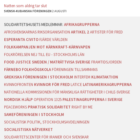
Natten som aldrig tar slut
SVENSK-KUBANSKA FÖRENINGEN
2 AUGUSTI
AFRIKAGRUPPERNA
AFROSVENSKARNAS RIKSORGANISATION
ARTIKEL 2
ARTISTER FÖR FRED
ESPERANTA CIVITO
FJÄRDE VÄRLDEN
FOLKKAMPANJEN MOT KÄRNKRAFT-KÄRNVAPEN
FOLKRÖRELSEN NEJ TILL EU - STOCKHOLMS LÄN
FOOD JUSTICE SWEDEN / MATRÄTTVISA SVERIGE
FRAMTIDSJORDEN
FÄRNEBO FOLKHÖGSKOLA
FÖRENINGEN TILLSAMMANS
GREKISKA FÖRENINGEN I STOCKHOLM
INTERFEM
KLIMATAKTION
KVINNOFRONTEN
KVINNOR FÖR FRED
LATICE
LATINAMERIKAGRUPPERNA
NATIONELLA KOMMISSIONEN FÖR MÄNSKLIGA RÄTTIGHETER I CHILE-SVERIGE
NORDISK HJÄLP
OPERATION 1325
PALESTINAGRUPPERNA I SVERIGE
PEACEWORKS
PRAKTISK SOLIDARITET
RIGHT BY ME
SAMEFÖRENINGEN I STOCKHOLM
SOCIALISTISK POLITIK, STOCKHOLMSAVDELNINGEN
SOCIALISTISKA NÄTVERKET
SOLIDARITETSCENTER FÖR IRANIER OCH SVENSKAR