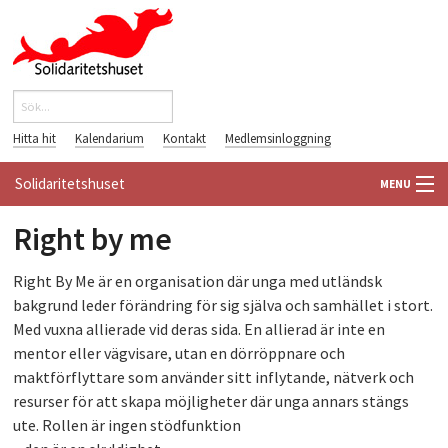
Hoppa till huvudinnehåll
Sök
Sökformulär
Hitta hit
Kalendarium
Kontakt
Medlemsinloggning
Solidaritetshuset
MENU
Right by me
HEM
OM OSS
Right By Me är en organisation där unga med utländsk
bakgrund leder föränd
ring för sig själva och samhället i stort.
FÖRENINGAR
Med vuxna allierade vid deras sida. En allie
rad är inte en
mentor eller vägvisare, utan en dörröppnare och
VÄRLDSBIBLIOTEKET
maktförflyttare som använder sitt inflytande, nätverk och
resurser för att skapa möjligheter där unga annars stängs
PÅ GÅNG
ute. Rollen är ingen stödfunktion