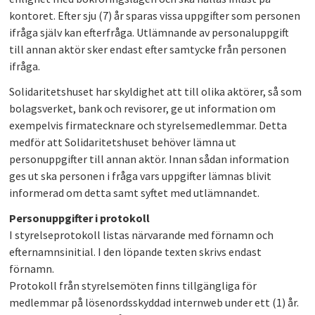
kontoret. Efter sju (7) år sparas vissa uppgifter som personen
ifråga själv kan efterfråga. Utlämnande av personaluppgift
till annan aktör sker endast efter samtycke från personen
ifråga.
Solidaritetshuset har skyldighet att till olika aktörer, så som
bolagsverket, bank och revisorer, ge ut information om
exempelvis firmatecknare och styrelsemedlemmar. Detta
medför att Solidaritetshuset behöver lämna ut
personuppgifter till annan aktör. Innan sådan information
ges ut ska personen i fråga vars uppgifter lämnas blivit
informerad om detta samt syftet med utlämnandet.
Personuppgifter i protokoll
I styrelseprotokoll listas närvarande med förnamn och
efternamnsinitial. I den löpande texten skrivs endast
förnamn.
Protokoll från styrelsemöten finns tillgängliga för
medlemmar på lösenordsskyddad internweb under ett (1) år.