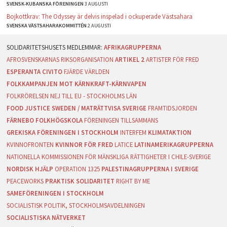
SVENSK-KUBANSKA FÖRENINGEN
3 AUGUSTI
Bojkottkrav: The Odyssey är delvis inspelad i ockuperade Västsahara
SVENSKA VÄSTSAHARAKOMMITTÉN
2 AUGUSTI
AFRIKAGRUPPERNA
AFROSVENSKARNAS RIKSORGANISATION
ARTIKEL 2
ARTISTER FÖR FRED
ESPERANTA CIVITO
FJÄRDE VÄRLDEN
FOLKKAMPANJEN MOT KÄRNKRAFT-KÄRNVAPEN
FOLKRÖRELSEN NEJ TILL EU - STOCKHOLMS LÄN
FOOD JUSTICE SWEDEN / MATRÄTTVISA SVERIGE
FRAMTIDSJORDEN
FÄRNEBO FOLKHÖGSKOLA
FÖRENINGEN TILLSAMMANS
GREKISKA FÖRENINGEN I STOCKHOLM
INTERFEM
KLIMATAKTION
KVINNOFRONTEN
KVINNOR FÖR FRED
LATICE
LATINAMERIKAGRUPPERNA
NATIONELLA KOMMISSIONEN FÖR MÄNSKLIGA RÄTTIGHETER I CHILE-SVERIGE
NORDISK HJÄLP
OPERATION 1325
PALESTINAGRUPPERNA I SVERIGE
PEACEWORKS
PRAKTISK SOLIDARITET
RIGHT BY ME
SAMEFÖRENINGEN I STOCKHOLM
SOCIALISTISK POLITIK, STOCKHOLMSAVDELNINGEN
SOCIALISTISKA NÄTVERKET