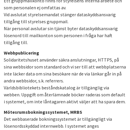
Ett gruppmailkonto finns för styrelsens interna arbete och
som personalen ej omfattas av.
Vid avslutat styrelsemandat stänger dataskyddsansvarig
tillgång till styrelses gruppmail.
När personal avslutar sin tjänst byter dataskyddsansvarig
lösenord till mailkonton som personen i fråga har haft
tillgång till.
Webbpublicering
Solidaritetshuset använder säkra anslutningar, HTTPS, på
sina webbsidor som standard och vi ser till att webbplatserna
inte läcker data om sina besökare när de via länkar går in på
andra webbsidor, s.k. referrers.
Världsbibliotekets beståndskatalog är tillgänglig via
webben. Uppgift om återlämnade böcker raderas som default
i systemet, om inte låntagaren aktivt väljer att ha spara dem.
Mötesrumsbokningssystemet, MRBS
Det webbaserade bokningssystemet är tillgängligt via
lösenordsskyddad internwebb. I systemet anges