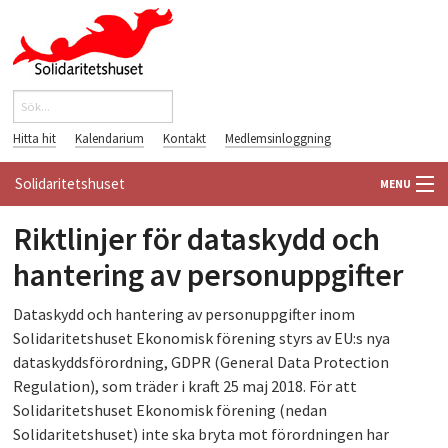
Hoppa till huvudinnehåll
Sök
Sökformulär
Hitta hit
Kalendarium
Kontakt
Medlemsinloggning
Solidaritetshuset
MENU
Riktlinjer för dataskydd och
HEM
hantering av personuppgifter
OM OSS
Dataskydd och hantering av personuppgifter inom
FÖRENINGAR
Solidaritetshuset Ekonomisk förening styrs av EU:s nya
dataskyddsförordning, GDPR (General Data Protection
VÄRLDSBIBLIOTEKET
Regulation), som träder i kraft 25 maj 2018. För att
Solidaritetshuset Ekonomisk förening (nedan
PÅ GÅNG
Solidaritetshuset) inte ska bryta mot förordningen har