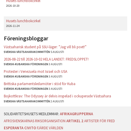
Husets lunchbokcirkel
2026-10-20
Husets lunchbokcirkel
2026-11-24
Föreningsbloggar
Västsaharisk student på SSU-läger: ”Jag vill bli poet!”
SVENSKA VÄSTSAHARAKOMMITTÉN
5 AUGUSTI
2026-08-22 till 2026-10-02 HELA LANDET: FREDSLOPPET!
SVENSK-KUBANSKA FÖRENINGEN
3 AUGUSTI
Protester i Venezuela mot Israel och USA
SVENSK-KUBANSKA FÖRENINGEN
3 AUGUSTI
Brittiska parlamentsledamöter i stöd för Kuba
SVENSK-KUBANSKA FÖRENINGEN
3 AUGUSTI
Bojkottkrav: The Odyssey är delvis inspelad i ockuperade Västsahara
SVENSKA VÄSTSAHARAKOMMITTÉN
2 AUGUSTI
AFRIKAGRUPPERNA
AFROSVENSKARNAS RIKSORGANISATION
ARTIKEL 2
ARTISTER FÖR FRED
ESPERANTA CIVITO
FJÄRDE VÄRLDEN