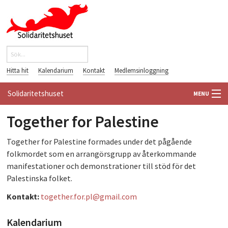
Hoppa till huvudinnehåll
Sök
Sökformulär
Hitta hit
Kalendarium
Kontakt
Medlemsinloggning
Solidaritetshuset
MENU
Together for Palestine
HEM
Together for Palestine formades under det pågående
OM OSS
folkmordet som en arrangörsgrupp av återkommande
manifestationer och demonstrationer till stöd för det
FÖRENINGAR
Palestinska folket.
VÄRLDSBIBLIOTEKET
Kontakt:
together.for.pl@gmail.com
PÅ GÅNG
Kalendarium