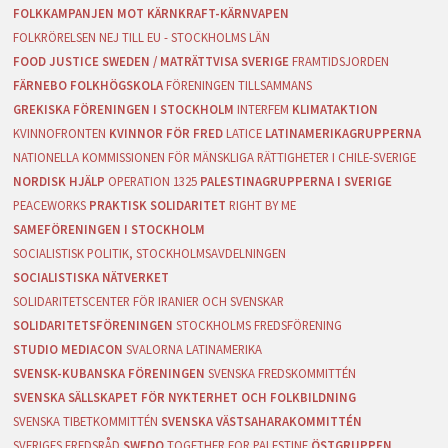
FOLKKAMPANJEN MOT KÄRNKRAFT-KÄRNVAPEN
FOLKRÖRELSEN NEJ TILL EU - STOCKHOLMS LÄN
FOOD JUSTICE SWEDEN / MATRÄTTVISA SVERIGE
FRAMTIDSJORDEN
FÄRNEBO FOLKHÖGSKOLA
FÖRENINGEN TILLSAMMANS
GREKISKA FÖRENINGEN I STOCKHOLM
INTERFEM
KLIMATAKTION
KVINNOFRONTEN
KVINNOR FÖR FRED
LATICE
LATINAMERIKAGRUPPERNA
NATIONELLA KOMMISSIONEN FÖR MÄNSKLIGA RÄTTIGHETER I CHILE-SVERIGE
NORDISK HJÄLP
OPERATION 1325
PALESTINAGRUPPERNA I SVERIGE
PEACEWORKS
PRAKTISK SOLIDARITET
RIGHT BY ME
SAMEFÖRENINGEN I STOCKHOLM
SOCIALISTISK POLITIK, STOCKHOLMSAVDELNINGEN
SOCIALISTISKA NÄTVERKET
SOLIDARITETSCENTER FÖR IRANIER OCH SVENSKAR
SOLIDARITETSFÖRENINGEN
STOCKHOLMS FREDSFÖRENING
STUDIO MEDIACON
SVALORNA LATINAMERIKA
SVENSK-KUBANSKA FÖRENINGEN
SVENSKA FREDSKOMMITTÉN
SVENSKA SÄLLSKAPET FÖR NYKTERHET OCH FOLKBILDNING
SVENSKA TIBETKOMMITTÉN
SVENSKA VÄSTSAHARAKOMMITTÉN
SVERIGES FREDSRÅD
SWEDO
TOGETHER FOR PALESTINE
ÖSTGRUPPEN