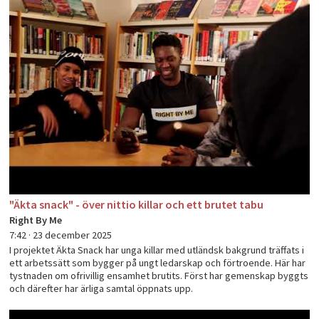
"Äkta snack" - över nittio killar och ett brutet tabu
Right By Me
7:42 ·
23 december 2025
I projektet Äkta Snack har unga killar med utländsk bakgrund träffats i
ett arbetssätt som bygger på ungt ledarskap och förtroende. Här har
tystnaden om ofrivillig ensamhet brutits. Först har gemenskap byggts
och därefter har ärliga samtal öppnats upp.