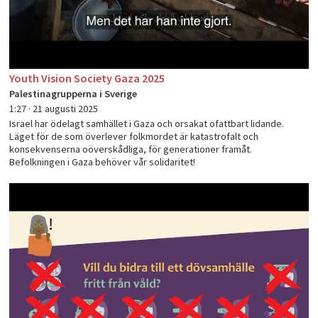
Youth Vision Society Gaza 2025
Palestinagrupperna i Sverige
1:27 ·
21 augusti 2025
Israel har ödelagt samhället i Gaza och orsakat ofattbart lidande.
Läget för de som överlever folkmordet är katastrofalt och
konsekvenserna oöverskådliga, för generationer framåt.
Befolkningen i Gaza behöver vår solidaritet!