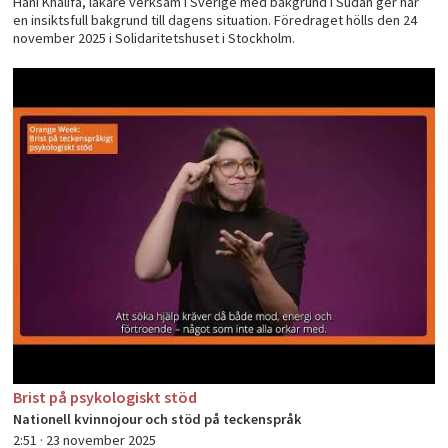
Hani Khalifa, läkare verksam i Sverige med bakgrund i Sudan ger här
en insiktsfull bakgrund till dagens situation. Föredraget hölls den 24
november 2025 i Solidaritetshuset i Stockholm.
Brist på psykologiskt stöd
Nationell kvinnojour och stöd på teckenspråk
2:51 ·
23 november 2025