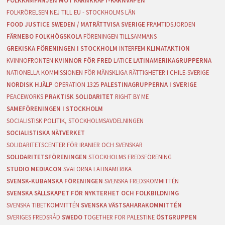
FOLKKAMPANJEN MOT KÄRNKRAFT-KÄRNVAPEN
FOLKRÖRELSEN NEJ TILL EU - STOCKHOLMS LÄN
FOOD JUSTICE SWEDEN / MATRÄTTVISA SVERIGE
FRAMTIDSJORDEN
FÄRNEBO FOLKHÖGSKOLA
FÖRENINGEN TILLSAMMANS
GREKISKA FÖRENINGEN I STOCKHOLM
INTERFEM
KLIMATAKTION
KVINNOFRONTEN
KVINNOR FÖR FRED
LATICE
LATINAMERIKAGRUPPERNA
NATIONELLA KOMMISSIONEN FÖR MÄNSKLIGA RÄTTIGHETER I CHILE-SVERIGE
NORDISK HJÄLP
OPERATION 1325
PALESTINAGRUPPERNA I SVERIGE
PEACEWORKS
PRAKTISK SOLIDARITET
RIGHT BY ME
SAMEFÖRENINGEN I STOCKHOLM
SOCIALISTISK POLITIK, STOCKHOLMSAVDELNINGEN
SOCIALISTISKA NÄTVERKET
SOLIDARITETSCENTER FÖR IRANIER OCH SVENSKAR
SOLIDARITETSFÖRENINGEN
STOCKHOLMS FREDSFÖRENING
STUDIO MEDIACON
SVALORNA LATINAMERIKA
SVENSK-KUBANSKA FÖRENINGEN
SVENSKA FREDSKOMMITTÉN
SVENSKA SÄLLSKAPET FÖR NYKTERHET OCH FOLKBILDNING
SVENSKA TIBETKOMMITTÉN
SVENSKA VÄSTSAHARAKOMMITTÉN
SVERIGES FREDSRÅD
SWEDO
TOGETHER FOR PALESTINE
ÖSTGRUPPEN