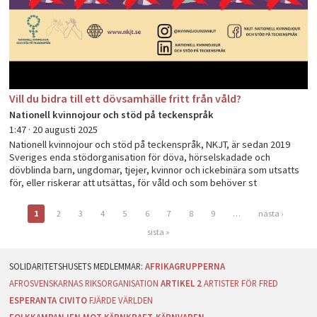
Vill du bidra till ett dövsamhälle fritt från våld?
Nationell kvinnojour och stöd på teckenspråk
1:47 ·
20 augusti 2025
Nationell kvinnojour och stöd på teckenspråk, NKJT, är sedan 2019
Sveriges enda stödorganisation för döva, hörselskadade och
dövblinda barn, ungdomar, tjejer, kvinnor och ickebinära som utsatts
för, eller riskerar att utsättas, för våld och som behöver st
1
2
3
4
5
6
7
8
9
…
nästa ›
Sidor
sista »
AFRIKAGRUPPERNA
AFROSVENSKARNAS RIKSORGANISATION
ARTIKEL 2
ARTISTER FÖR FRED
ESPERANTA CIVITO
FJÄRDE VÄRLDEN