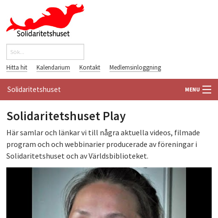
Hoppa till huvudinnehåll
Sök
Sökformulär
Hitta hit
Kalendarium
Kontakt
Medlemsinloggning
Solidaritetshuset
MENU
HEM
Solidaritetshuset Play
Här samlar och länkar vi till några aktuella videos, filmade
OM OSS
program och och webbinarier producerade av föreningar i
Solidaritetshuset och av Världsbiblioteket.
FÖRENINGAR
VÄRLDSBIBLIOTEKET
PÅ GÅNG