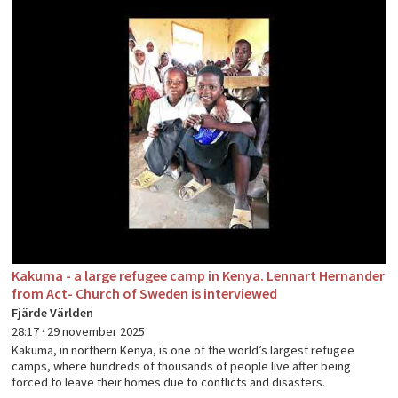
Kakuma - a large refugee camp in Kenya. Lennart Hernander
from Act- Church of Sweden is interviewed
Fjärde Världen
28:17 ·
29 november 2025
Kakuma, in northern Kenya, is one of the world’s largest refugee
camps, where hundreds of thousands of people live after being
forced to leave their homes due to conflicts and disasters.