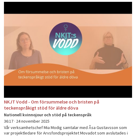
NKJT Vodd - Om försummelse och bristen på
teckenspråkigt stöd för äldre döva
Nationell kvinnojour och stöd på teckenspråk
36:17 ·
24 november 2025
Vår verksamhetschef Mia Modig samtalar med Åsa Gustavsson som
var projektledare för Arvsfondsprojektet Movadot som avslutades i