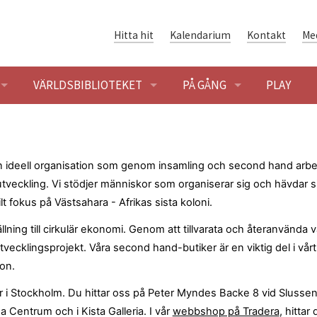
Hitta hit
Kalendarium
Kontakt
Me
VÄRLDSBIBLIOTEKET
PÅ GÅNG
PLAY
ENINGAR
ÖPPETTIDER
BLOGG
SÖK OCH LÅNA
KALENDARIUM
en ideell organisation som genom insamling och second hand arbe
 utveckling. Vi stödjer människor som organiserar sig och hävdar s
ENING
HET
VÄRLDSLITTERATUR
lt fokus på Västsahara - Afrikas sista koloni.
ällning till cirkulär ekonomi. Genom att tillvarata och återanvända v
SHUSET - FÖRENINGSHISTORIA
GLOBALARKIVET
utvecklingsprojekt.
Våra second hand-butiker är en viktig del i vårt
ion.
 BYGGNADEN OCH OMRÅDET
ER I SOLIDARITETSHUSET
DIGITAL SOLIDARITET
r i Stockholm. Du hittar oss på Peter Myndes Backe 8 vid Slussen,
ER
na Centrum och i Kista Galleria. I vår
webbshop på Tradera
, hittar 