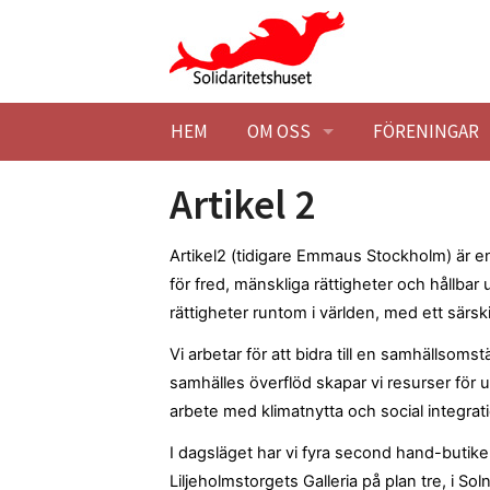
Hoppa till huvudinnehåll
HEM
OM OSS
FÖRENINGAR
BESÖK OSS
HITTA HIT
MEDLEMSFÖR
Artikel 2
KONTAKTA OSS
STUDIEBESÖK
BLI MEDLEM
Artikel2 (tidigare Emmaus Stockholm) är 
för fred, mänskliga rättigheter och hållbar
SOLIDARITETSHUSET EK. FÖR
TILLGÄNGLIG
STADGAR
rättigheter runtom i världen, med ett särski
Vi arbetar för att bidra till en samhällsomst
HISTORIK
STYRELSE
SOLIDARITET
samhälles överflöd skapar vi resurser för 
arbete med klimatnytta och social integrat
LOKALER
BLI MEDLEM
BARNÄNGEN -
LEDIGA LOKAL
I dagsläget har vi fyra second hand-butike
MILJÖPOLICY
MÖTESLOKAL
Liljeholmstorgets Galleria på plan tre, i Sol