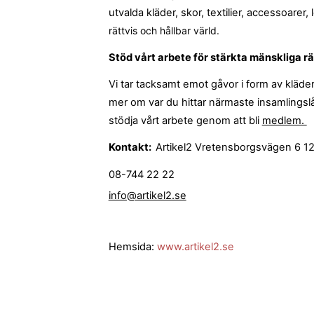
utvalda kläder, skor, textilier, accessoarer,
DATASKYDD PO
rättvis och hållbar värld.
Stöd vårt arbete för stärkta mänskliga rä
Vi tar tacksamt emot gåvor i form av kläder
mer om var du hittar närmaste insamlingslå
stödja vårt arbete genom att bli
medlem.
Kontakt:
Artikel2
Vretensborgsvägen 6
1
08-744 22 22
info@artikel2.se
Hemsida:
www.artikel2.se