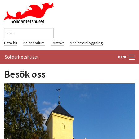
Hoppa till huvudinnehåll
Sök
Sökformulär
Hitta hit
Kalendarium
Kontakt
Medlemsinloggning
Solidaritetshuset
MENU
Besök oss
HEM
OM OSS
hustak_700.jpg
FÖRENINGAR
VÄRLDSBIBLIOTEKET
PÅ GÅNG