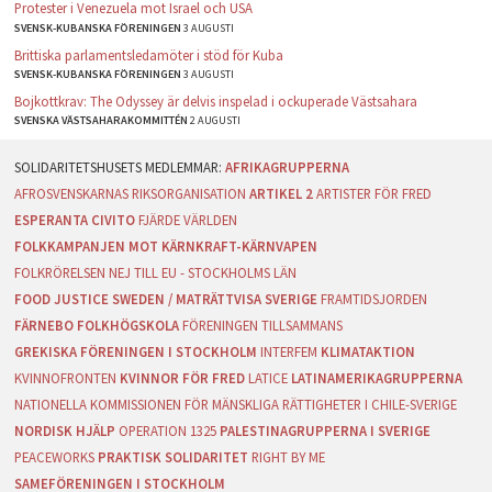
Protester i Venezuela mot Israel och USA
SVENSK-KUBANSKA FÖRENINGEN
3 AUGUSTI
Brittiska parlamentsledamöter i stöd för Kuba
SVENSK-KUBANSKA FÖRENINGEN
3 AUGUSTI
Bojkottkrav: The Odyssey är delvis inspelad i ockuperade Västsahara
SVENSKA VÄSTSAHARAKOMMITTÉN
2 AUGUSTI
AFRIKAGRUPPERNA
AFROSVENSKARNAS RIKSORGANISATION
ARTIKEL 2
ARTISTER FÖR FRED
ESPERANTA CIVITO
FJÄRDE VÄRLDEN
FOLKKAMPANJEN MOT KÄRNKRAFT-KÄRNVAPEN
FOLKRÖRELSEN NEJ TILL EU - STOCKHOLMS LÄN
FOOD JUSTICE SWEDEN / MATRÄTTVISA SVERIGE
FRAMTIDSJORDEN
FÄRNEBO FOLKHÖGSKOLA
FÖRENINGEN TILLSAMMANS
GREKISKA FÖRENINGEN I STOCKHOLM
INTERFEM
KLIMATAKTION
KVINNOFRONTEN
KVINNOR FÖR FRED
LATICE
LATINAMERIKAGRUPPERNA
NATIONELLA KOMMISSIONEN FÖR MÄNSKLIGA RÄTTIGHETER I CHILE-SVERIGE
NORDISK HJÄLP
OPERATION 1325
PALESTINAGRUPPERNA I SVERIGE
PEACEWORKS
PRAKTISK SOLIDARITET
RIGHT BY ME
SAMEFÖRENINGEN I STOCKHOLM