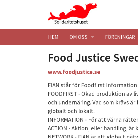
Hoppa till huvudinnehåll
HEM
OM OSS
FÖRENINGAR
BESÖK OSS
HITTA HIT
MEDLEMSFÖR
Food Justice Swed
KONTAKTA OSS
STUDIEBESÖK
BLI MEDLEM
www.foodjustice.se
... .
FIAN står för Foodfirst Informatio
SOLIDARITETSHUSET EK. FÖR
TILLGÄNGLIG
STADGAR
FOODFIRST - Ökad produktion av li
och undernäring. Vad som krävs är f
HISTORIK
STYRELSE
SOLIDARITET
globalt och lokalt.
LOKALER
BLI MEDLEM
BARNÄNGEN -
LEDIGA LOKAL
INFORMATION - För att värna rätten 
ACTION - Aktion, eller handling, är 
MILJÖPOLICY
MÖTESLOKAL
NETWORK - FIAN är ett globalt nätv