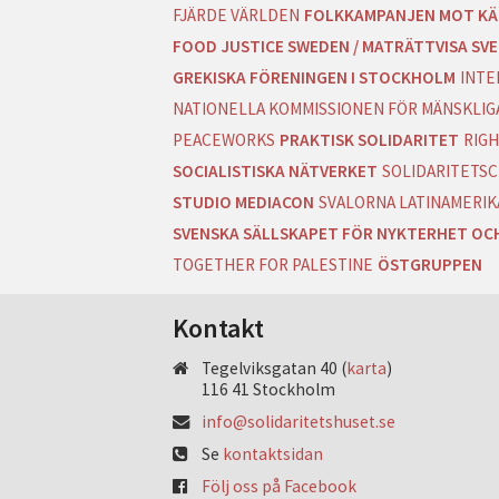
FJÄRDE VÄRLDEN
FOLKKAMPANJEN MOT KÄ
FOOD JUSTICE SWEDEN / MATRÄTTVISA SVE
GREKISKA FÖRENINGEN I STOCKHOLM
INTE
NATIONELLA KOMMISSIONEN FÖR MÄNSKLIGA
PEACEWORKS
PRAKTISK SOLIDARITET
RIGH
SOCIALISTISKA NÄTVERKET
SOLIDARITETSC
STUDIO MEDIACON
SVALORNA LATINAMERIK
SVENSKA SÄLLSKAPET FÖR NYKTERHET OC
TOGETHER FOR PALESTINE
ÖSTGRUPPEN
Kontakt
Tegelviksgatan 40 (
karta
)
116 41 Stockholm
info@solidaritetshuset.se
Se
kontaktsidan
Följ oss på Facebook