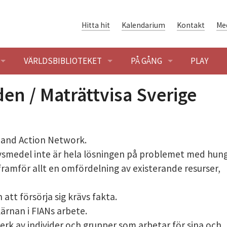
Hitta hit
Kalendarium
Kontakt
Me
VÄRLDSBIBLIOTEKET
PÅ GÅNG
PLAY
ENINGAR
ÖPPETTIDER
BLOGG
en / Maträttvisa Sverige
SÖK OCH LÅNA
KALENDARIUM
n and Action Network.
ENING
HET
VÄRLDSLITTERATUR
vsmedel inte är hela lösningen på problemet med hun
ramför allt en omfördelning av existerande resurser,
SHUSET - FÖRENINGSHISTORIA
GLOBALARKIVET
 BYGGNADEN OCH OMRÅDET
ER I SOLIDARITETSHUSET
DIGITAL SOLIDARITET
att försörja sig krävs fakta.
kärnan i FIANs arbete.
ER
erk av individer och grupper som arbetar för sina och