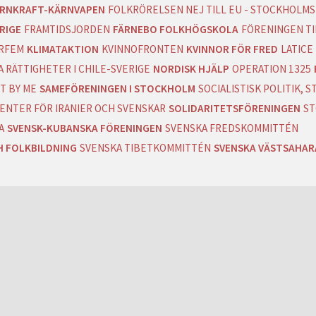
RNKRAFT-KÄRNVAPEN
FOLKRÖRELSEN NEJ TILL EU - STOCKHOLMS
RIGE
FRAMTIDSJORDEN
FÄRNEBO FOLKHÖGSKOLA
FÖRENINGEN T
RFEM
KLIMATAKTION
KVINNOFRONTEN
KVINNOR FÖR FRED
LATICE
 RÄTTIGHETER I CHILE-SVERIGE
NORDISK HJÄLP
OPERATION 1325
T BY ME
SAMEFÖRENINGEN I STOCKHOLM
SOCIALISTISK POLITIK,
ENTER FÖR IRANIER OCH SVENSKAR
SOLIDARITETSFÖRENINGEN
ST
A
SVENSK-KUBANSKA FÖRENINGEN
SVENSKA FREDSKOMMITTÉN
H FOLKBILDNING
SVENSKA TIBETKOMMITTÉN
SVENSKA VÄSTSAHA