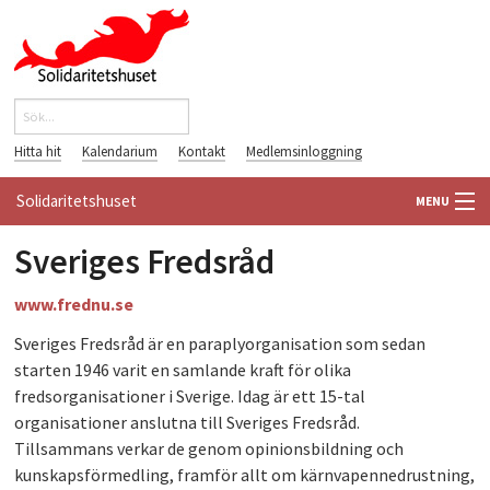
Hoppa till huvudinnehåll
Sök
Sökformulär
Hitta hit
Kalendarium
Kontakt
Medlemsinloggning
Solidaritetshuset
MENU
Sveriges Fredsråd
HEM
www.frednu.se
OM OSS
Sveriges Fredsråd är en paraplyorganisation som sedan
FÖRENINGAR
starten 1946 varit en samlande kraft för olika
fredsorganisationer i Sverige. Idag är ett 15-tal
VÄRLDSBIBLIOTEKET
organisationer anslutna till Sveriges Fredsråd.
Tillsammans verkar de genom opinionsbildning och
PÅ GÅNG
kunskapsförmedling, framför allt om kärnvapennedrustning,