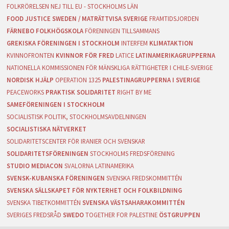
FOLKRÖRELSEN NEJ TILL EU - STOCKHOLMS LÄN
FOOD JUSTICE SWEDEN / MATRÄTTVISA SVERIGE
FRAMTIDSJORDEN
FÄRNEBO FOLKHÖGSKOLA
FÖRENINGEN TILLSAMMANS
GREKISKA FÖRENINGEN I STOCKHOLM
INTERFEM
KLIMATAKTION
KVINNOFRONTEN
KVINNOR FÖR FRED
LATICE
LATINAMERIKAGRUPPERNA
NATIONELLA KOMMISSIONEN FÖR MÄNSKLIGA RÄTTIGHETER I CHILE-SVERIGE
NORDISK HJÄLP
OPERATION 1325
PALESTINAGRUPPERNA I SVERIGE
PEACEWORKS
PRAKTISK SOLIDARITET
RIGHT BY ME
SAMEFÖRENINGEN I STOCKHOLM
SOCIALISTISK POLITIK, STOCKHOLMSAVDELNINGEN
SOCIALISTISKA NÄTVERKET
SOLIDARITETSCENTER FÖR IRANIER OCH SVENSKAR
SOLIDARITETSFÖRENINGEN
STOCKHOLMS FREDSFÖRENING
STUDIO MEDIACON
SVALORNA LATINAMERIKA
SVENSK-KUBANSKA FÖRENINGEN
SVENSKA FREDSKOMMITTÉN
SVENSKA SÄLLSKAPET FÖR NYKTERHET OCH FOLKBILDNING
SVENSKA TIBETKOMMITTÉN
SVENSKA VÄSTSAHARAKOMMITTÉN
SVERIGES FREDSRÅD
SWEDO
TOGETHER FOR PALESTINE
ÖSTGRUPPEN