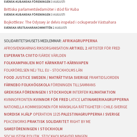
SVENSK-KUBANSKA FÖRENINGEN
3 AUGUSTI
Brittiska parlamentsledamöter i stöd för Kuba
SVENSK-KUBANSKA FÖRENINGEN
3 AUGUSTI
Bojkottkrav: The Odyssey är delvis inspelad i ockuperade Västsahara
SVENSKA VÄSTSAHARAKOMMITTÉN
2 AUGUSTI
AFRIKAGRUPPERNA
AFROSVENSKARNAS RIKSORGANISATION
ARTIKEL 2
ARTISTER FÖR FRED
ESPERANTA CIVITO
FJÄRDE VÄRLDEN
FOLKKAMPANJEN MOT KÄRNKRAFT-KÄRNVAPEN
FOLKRÖRELSEN NEJ TILL EU - STOCKHOLMS LÄN
FOOD JUSTICE SWEDEN / MATRÄTTVISA SVERIGE
FRAMTIDSJORDEN
FÄRNEBO FOLKHÖGSKOLA
FÖRENINGEN TILLSAMMANS
GREKISKA FÖRENINGEN I STOCKHOLM
INTERFEM
KLIMATAKTION
KVINNOFRONTEN
KVINNOR FÖR FRED
LATICE
LATINAMERIKAGRUPPERNA
NATIONELLA KOMMISSIONEN FÖR MÄNSKLIGA RÄTTIGHETER I CHILE-SVERIGE
NORDISK HJÄLP
OPERATION 1325
PALESTINAGRUPPERNA I SVERIGE
PEACEWORKS
PRAKTISK SOLIDARITET
RIGHT BY ME
SAMEFÖRENINGEN I STOCKHOLM
SOCIALISTISK POLITIK, STOCKHOLMSAVDELNINGEN