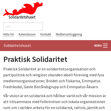
Hoppa till huvudinnehåll
Sök
Sökformulär
Hitta hit
Kalendarium
Kontakt
Medlemsinloggning
Solidaritetshuset
MENU
Praktisk Solidaritet
HEM
P
raktisk Solidaritet är en solidaritetsorganisation och 
OM OSS
partipolitisk och religiöst obunden ideell förening med fyra 
medlemsorganisationer, Brödet och Fiskarna, Emmpatus 
FÖRENINGAR
Fredriksdal, Gävle Biståndsgrupp och Emmpatus Åkvarn.
VÄRLDSBIBLIOTEKET
Vår vision är en solidarisk och hållbar värld och vår mission är
att tillsammans med folkrörelser och lokala organisationer
PÅ GÅNG
runt om i världen arbeta för en solidarisk, rättvis, jämlik och