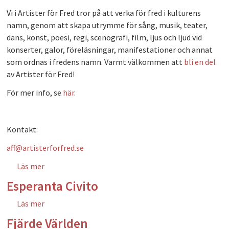
Vi i Artister för Fred tror på att verka för fred i kulturens
namn, genom att skapa utrymme för sång, musik, teater,
dans, konst, poesi, regi, scenografi, film, ljus och ljud vid
konserter, galor, föreläsningar, manifestationer och annat
som ordnas i fredens namn. Varmt välkommen att
bli en del
av Artister för Fred!
För mer info, se
här
.
Kontakt:
aff@artisterforfred.se
Läs mer
om Artister för fred
Esperanta Civito
Läs mer
om Esperanta Civito
Fjärde Världen