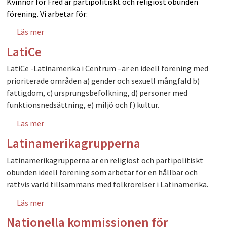
Kvinnor för Fred är partipolitiskt och religiöst obunden
förening. Vi arbetar för:
Läs mer
om Kvinnor för Fred
LatiCe
LatiCe -Latinamerika i Centrum –är en ideell förening med
prioriterade områden a) gender och sexuell mångfald b)
fattigdom, c) ursprungsbefolkning, d) personer med
funktionsnedsättning, e) miljö och f) kultur.
Läs mer
om LatiCe
Latinamerikagrupperna
Latinamerikagrupperna är en religiöst och partipolitiskt
obunden ideell förening som arbetar för en hållbar och
rättvis värld tillsammans med folkrörelser i Latinamerika.
Läs mer
om Latinamerikagrupperna
Nationella kommissionen för