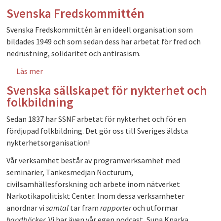
Svenska Fredskommittén
Svenska Fredskommittén är en ideell organisation som
bildades 1949 och som sedan dess har arbetat för fred och
nedrustning, solidaritet och antirasism.
Läs mer
om Svenska Fredskommittén
Svenska sällskapet för nykterhet och
folkbildning
Sedan 1837 har SSNF arbetat för nykterhet och för en
fördjupad folkbildning. Det gör oss till Sveriges äldsta
nykterhetsorganisation!
Vår verksamhet består av programverksamhet med
seminarier, Tankesmedjan Nocturum,
civilsamhällesforskning och arbete inom nätverket
Narkotikapolitiskt Center. Inom dessa verksamheter
anordnar vi
samtal
tar fram
rapporter
och utformar
handböcker
. Vi har även vår egen podcast, Supa Knarka