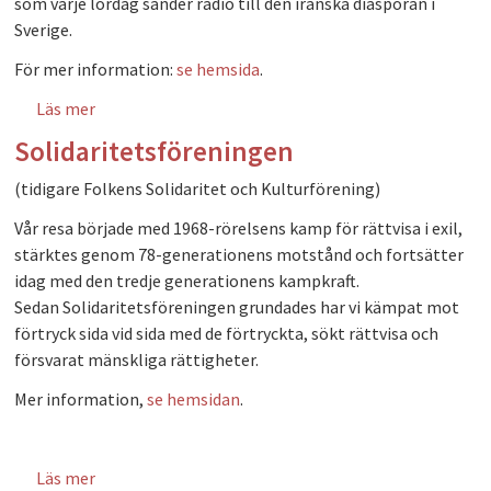
som varje lördag sänder radio till den iranska diasporan i
Sverige.
För mer information:
se hemsida
.
Läs mer
om Solidaritetscenter för iranier och svenskar
Solidaritetsföreningen
(tidigare Folkens Solidaritet och Kulturförening)
Vår resa började med 1968-rörelsens kamp för rättvisa i exil,
stärktes genom 78-generationens motstånd och fortsätter
idag med den tredje generationens kampkraft.
Sedan Solidaritetsföreningen grundades har vi kämpat mot
förtryck sida vid sida med de förtryckta, sökt rättvisa och
försvarat mänskliga rättigheter.
Mer information,
se hemsidan
.
Läs mer
om Solidaritetsföreningen