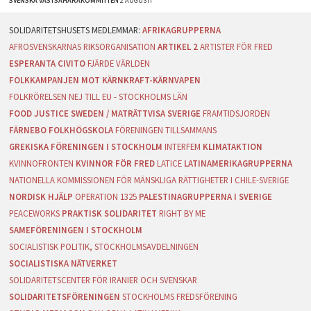
SVENSKA VÄSTSAHARAKOMMITTÉN
2 AUGUSTI
AFRIKAGRUPPERNA
AFROSVENSKARNAS RIKSORGANISATION
ARTIKEL 2
ARTISTER FÖR FRED
ESPERANTA CIVITO
FJÄRDE VÄRLDEN
FOLKKAMPANJEN MOT KÄRNKRAFT-KÄRNVAPEN
FOLKRÖRELSEN NEJ TILL EU - STOCKHOLMS LÄN
FOOD JUSTICE SWEDEN / MATRÄTTVISA SVERIGE
FRAMTIDSJORDEN
FÄRNEBO FOLKHÖGSKOLA
FÖRENINGEN TILLSAMMANS
GREKISKA FÖRENINGEN I STOCKHOLM
INTERFEM
KLIMATAKTION
KVINNOFRONTEN
KVINNOR FÖR FRED
LATICE
LATINAMERIKAGRUPPERNA
NATIONELLA KOMMISSIONEN FÖR MÄNSKLIGA RÄTTIGHETER I CHILE-SVERIGE
NORDISK HJÄLP
OPERATION 1325
PALESTINAGRUPPERNA I SVERIGE
PEACEWORKS
PRAKTISK SOLIDARITET
RIGHT BY ME
SAMEFÖRENINGEN I STOCKHOLM
SOCIALISTISK POLITIK, STOCKHOLMSAVDELNINGEN
SOCIALISTISKA NÄTVERKET
SOLIDARITETSCENTER FÖR IRANIER OCH SVENSKAR
SOLIDARITETSFÖRENINGEN
STOCKHOLMS FREDSFÖRENING