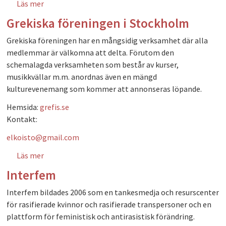
Läs mer
om Föreningen Tillsammans
Grekiska föreningen i Stockholm
Grekiska föreningen har en mångsidig verksamhet där alla
medlemmar är välkomna att delta. Förutom den
schemalagda verksamheten som består av kurser,
musikkvällar m.m. anordnas även en mängd
kulturevenemang som kommer att annonseras löpande.
Hemsida:
grefis.se
Kontakt:
elkoisto@gmail.com
Läs mer
om Grekiska föreningen i Stockholm
Interfem
Interfem bildades 2006 som en tankesmedja och resurscenter
för rasifierade kvinnor och rasifierade transpersoner och en
plattform för feministisk och antirasistisk förändring.