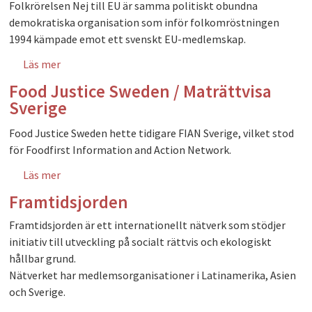
Folkrörelsen Nej till EU är samma politiskt obundna
demokratiska organisation som inför folkomröstningen
1994 kämpade emot ett svenskt EU-medlemskap.
Läs mer
om Folkrörelsen Nej till EU - Stockholms län
Food Justice Sweden / Maträttvisa
Sverige
Food Justice Sweden hette tidigare FIAN Sverige, vilket stod
för Foodfirst Information and Action Network.
Läs mer
om Food Justice Sweden / Maträttvisa Sverige
Framtidsjorden
Framtidsjorden är ett internationellt nätverk som stödjer
initiativ till utveckling på socialt rättvis och ekologiskt
hållbar grund.
Nätverket har medlemsorganisationer i Latinamerika, Asien
och Sverige.