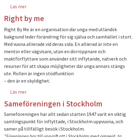
Läs mer
om Praktisk Solidaritet
Right by me
Right By Me är en organisation där unga med utländsk
bakgrund leder föränd
ring för sig själva och samhället i stort.
Med vuxna allierade vid deras sida. En allie
rad är inte en
mentor eller vägvisare, utan en dörröppnare och
maktförflyttare som använder sitt inflytande, nätverk och
resurser för att skapa möjligheter där unga annars stängs
ute. Rollen är ingen stödfunktion
– den är en skyldighet.
Läs mer
om Right by me
Sameföreningen i Stockholm
Sameföreningen har allt sedan starten 1947 varit en viktig
samlingspunkt för inflyttade, i Stockholm uppvuxna, och
samer på tillfälligt besök i Stockholm.
”Föreningen har till uppgift att i Stockholm med omnejd, ta