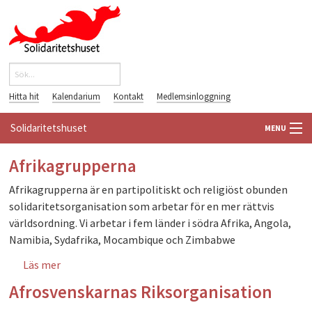
Hoppa till huvudinnehåll
Sök
Sökformulär
Hitta hit
Kalendarium
Kontakt
Medlemsinloggning
Solidaritetshuset
MENU
HEM
Afrikagrupperna
Afrikagrupperna är en partipolitiskt och religiöst obunden
OM OSS
solidaritetsorganisation som arbetar för en mer rättvis
världsordning. Vi arbetar i fem länder i södra Afrika, Angola,
FÖRENINGAR
Namibia, Sydafrika, Mocambique och Zimbabwe
VÄRLDSBIBLIOTEKET
Läs mer
om Afrikagrupperna
Afrosvenskarnas Riksorganisation
PÅ GÅNG