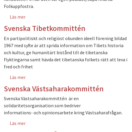
Folkuppfostra.
Läs mer
om Svenska sällskapet för nykterhet och
folkbildning
Svenska Tibetkommittén
En partipolitiskt och religiöst obunden ideell förening bildad
1967 med syfte är att sprida information om Tibets historia
och kultur, ge humanitärt bistånd till de tibetanska
flyktingarna samt hävda det tibetanska folkets rätt att leva i
fred och frihet
Läs mer
om Svenska Tibetkommittén
Svenska Västsaharakommittén
Svenska Västsaharakommittén är en
solidaritetsorganisation som bedriver
informations- och opinionsarbete kring Västsaharafrågan.
Läs mer
om Svenska Västsaharakommittén