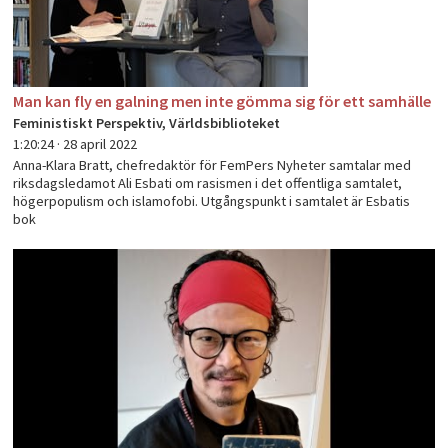
Man kan fly en galning men inte gömma sig för ett samhälle
Feministiskt Perspektiv, Världsbiblioteket
1:20:24 ·
28 april 2022
Anna-Klara Bratt, chefredaktör för FemPers Nyheter samtalar med
riksdagsledamot Ali Esbati om rasismen i det offentliga samtalet,
högerpopulism och islamofobi. Utgångspunkt i samtalet är Esbatis
bok