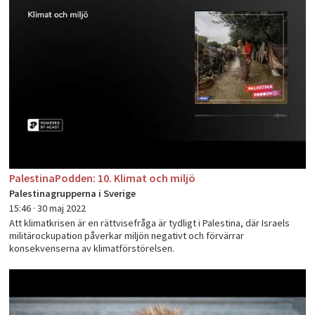
PalestinaPodden: 10. Klimat och miljö
Palestinagrupperna i Sverige
15:46 ·
30 maj 2022
Att klimatkrisen är en rättvisefråga är tydligt i Palestina, där Israels
militärockupation påverkar miljön negativt och förvärrar
konsekvenserna av klimatförstörelsen.