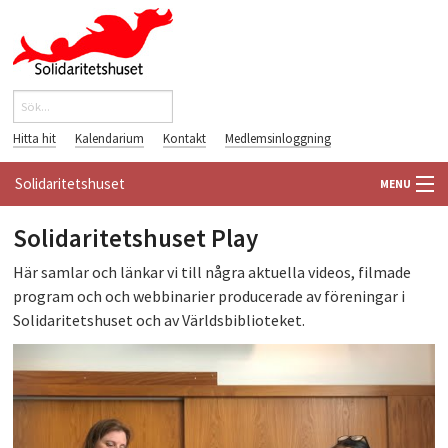
Hoppa till huvudinnehåll
Sök
Sökformulär
Hitta hit
Kalendarium
Kontakt
Medlemsinloggning
Solidaritetshuset
MENU
HEM
Solidaritetshuset Play
Här samlar och länkar vi till några aktuella videos, filmade
OM OSS
program och och webbinarier producerade av föreningar i
Solidaritetshuset och av Världsbiblioteket.
FÖRENINGAR
VÄRLDSBIBLIOTEKET
PÅ GÅNG