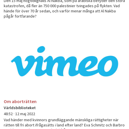
Den 15 maj högtidlighålls Al Nakba, som på arabiska betyder den stora
katastrofen, då fler än 750 000 palestinier tvingades på flykten. Vad
hände för över 70 år sedan, och varför menar många att Al Nakba
pågår fortfarande?
Om aborträtten
Världsbiblioteket
48:52 ·
12 maj 2022
Vad händer med kvinnors grundläggande mänskliga rättigheter när
rätten till fri abort ifrågasätts i land efter land? Eva Schmitz och Barbro