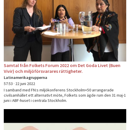
PLAY
Samtal från Folkets Forum 2022 om Det Goda Livet (Buen
Vivir) och miljöförsvarares rättigheter.
Latinamerikagrupperna
57:53 ·
22 juni 2022
I samband med FN:s miljökonferens Stockholm+50 arrangerade
civilsamhället ett alternativt möte, Folkets som ägde rum den 31 maj-1
juni i ABF-huset i centrala Stockholm.