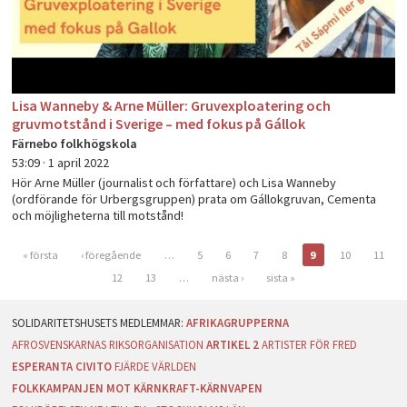
Lisa Wanneby & Arne Müller: Gruvexploatering och
gruvmotstånd i Sverige – med fokus på Gállok
Färnebo folkhögskola
53:09 ·
1 april 2022
Hör Arne Müller (journalist och författare) och Lisa Wanneby
(ordförande för Urbergsgruppen) prata om Gállokgruvan, Cementa
och möjligheterna till motstånd!
« första
‹ föregående
…
5
6
7
8
9
10
11
Sidor
12
13
…
nästa ›
sista »
AFRIKAGRUPPERNA
AFROSVENSKARNAS RIKSORGANISATION
ARTIKEL 2
ARTISTER FÖR FRED
ESPERANTA CIVITO
FJÄRDE VÄRLDEN
FOLKKAMPANJEN MOT KÄRNKRAFT-KÄRNVAPEN