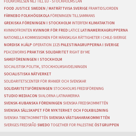
FOLKRÖRELSEN NEJ TILL EU - STOCKHOLMS LÄN
FOOD JUSTICE SWEDEN / MATRÄTTVISA SVERIGE
FRAMTIDSJORDEN
FÄRNEBO FOLKHÖGSKOLA
FÖRENINGEN TILLSAMMANS
GREKISKA FÖRENINGEN I STOCKHOLM
INTERFEM
KLIMATAKTION
KVINNOFRONTEN
KVINNOR FÖR FRED
LATICE
LATINAMERIKAGRUPPERNA
NATIONELLA KOMMISSIONEN FÖR MÄNSKLIGA RÄTTIGHETER I CHILE-SVERIGE
NORDISK HJÄLP
OPERATION 1325
PALESTINAGRUPPERNA I SVERIGE
PEACEWORKS
PRAKTISK SOLIDARITET
RIGHT BY ME
SAMEFÖRENINGEN I STOCKHOLM
SOCIALISTISK POLITIK, STOCKHOLMSAVDELNINGEN
SOCIALISTISKA NÄTVERKET
SOLIDARITETSCENTER FÖR IRANIER OCH SVENSKAR
SOLIDARITETSFÖRENINGEN
STOCKHOLMS FREDSFÖRENING
STUDIO MEDIACON
SVALORNA LATINAMERIKA
SVENSK-KUBANSKA FÖRENINGEN
SVENSKA FREDSKOMMITTÉN
SVENSKA SÄLLSKAPET FÖR NYKTERHET OCH FOLKBILDNING
SVENSKA TIBETKOMMITTÉN
SVENSKA VÄSTSAHARAKOMMITTÉN
SVERIGES FREDSRÅD
SWEDO
TOGETHER FOR PALESTINE
ÖSTGRUPPEN