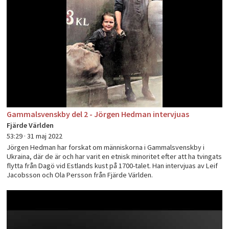
Gammalsvenskby del 2 - Jörgen Hedman intervjuas
Fjärde Världen
53:29 ·
31 maj 2022
Jörgen Hedman har forskat om människorna i Gammalsvenskby i
Ukraina, där de är och har varit en etnisk minoritet efter att ha tvingats
flytta från Dagö vid Estlands kust på 1700-talet. Han intervjuas av Leif
Jacobsson och Ola Persson från Fjärde Världen.