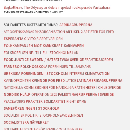
SVENSK-KUBANSKA FÖRENINGEN
3 AUGUSTI
Bojkottkrav: The Odyssey är delvis inspelad i ockuperade Västsahara
SVENSKA VÄSTSAHARAKOMMITTÉN
2 AUGUSTI
AFRIKAGRUPPERNA
AFROSVENSKARNAS RIKSORGANISATION
ARTIKEL 2
ARTISTER FÖR FRED
ESPERANTA CIVITO
FJÄRDE VÄRLDEN
FOLKKAMPANJEN MOT KÄRNKRAFT-KÄRNVAPEN
FOLKRÖRELSEN NEJ TILL EU - STOCKHOLMS LÄN
FOOD JUSTICE SWEDEN / MATRÄTTVISA SVERIGE
FRAMTIDSJORDEN
FÄRNEBO FOLKHÖGSKOLA
FÖRENINGEN TILLSAMMANS
GREKISKA FÖRENINGEN I STOCKHOLM
INTERFEM
KLIMATAKTION
KVINNOFRONTEN
KVINNOR FÖR FRED
LATICE
LATINAMERIKAGRUPPERNA
NATIONELLA KOMMISSIONEN FÖR MÄNSKLIGA RÄTTIGHETER I CHILE-SVERIGE
NORDISK HJÄLP
OPERATION 1325
PALESTINAGRUPPERNA I SVERIGE
PEACEWORKS
PRAKTISK SOLIDARITET
RIGHT BY ME
SAMEFÖRENINGEN I STOCKHOLM
SOCIALISTISK POLITIK, STOCKHOLMSAVDELNINGEN
SOCIALISTISKA NÄTVERKET
SOLIDARITETSCENTER FÖR IRANIER OCH SVENSKAR