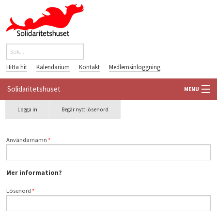
Hoppa till huvudinnehåll
Sök
Sökformulär
Hitta hit
Kalendarium
Kontakt
Medlemsinloggning
Solidaritetshuset
MENU
Primära flikar
Logga in
(aktiv
Begär nytt lösenord
HEM
flik)
OM OSS
Användarnamn
*
FÖRENINGAR
Mer information?
VÄRLDSBIBLIOTEKET
Lösenord
*
PÅ GÅNG