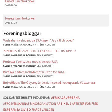
Husets lunchbokcirkel
2026-10-20
Husets lunchbokcirkel
2026-11-24
Föreningsbloggar
Västsaharisk student på SSU-läger: ”Jag vill bli poet!”
SVENSKA VÄSTSAHARAKOMMITTÉN
5 AUGUSTI
2026-08-22 till 2026-10-02 HELA LANDET: FREDSLOPPET!
SVENSK-KUBANSKA FÖRENINGEN
3 AUGUSTI
Protester i Venezuela mot Israel och USA
SVENSK-KUBANSKA FÖRENINGEN
3 AUGUSTI
Brittiska parlamentsledamöter i stöd för Kuba
SVENSK-KUBANSKA FÖRENINGEN
3 AUGUSTI
Bojkottkrav: The Odyssey är delvis inspelad i ockuperade Västsahara
SVENSKA VÄSTSAHARAKOMMITTÉN
2 AUGUSTI
AFRIKAGRUPPERNA
AFROSVENSKARNAS RIKSORGANISATION
ARTIKEL 2
ARTISTER FÖR FRED
ESPERANTA CIVITO
FJÄRDE VÄRLDEN