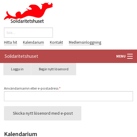
Hoppa till huvudinnehåll
Sök
Sökformulär
Hitta hit
Kalendarium
Kontakt
Medlemsinloggning
Solidaritetshuset
MENU
Primära flikar
Logga in
Begär nytt lösenord
(aktiv
HEM
flik)
OM OSS
Användarnamn eller e-postadress
*
FÖRENINGAR
Skicka nytt lösenord med e-post
VÄRLDSBIBLIOTEKET
PÅ GÅNG
Kalendarium