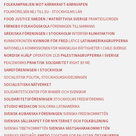
FOLKKAMPANJEN MOT KÄRNKRAFT-KÄRNVAPEN
FOLKRÖRELSEN NEJ TILL EU - STOCKHOLMS LÄN
FOOD JUSTICE SWEDEN / MATRÄTTVISA SVERIGE
FRAMTIDSJORDEN
FÄRNEBO FOLKHÖGSKOLA
FÖRENINGEN TILLSAMMANS
GREKISKA FÖRENINGEN I STOCKHOLM
INTERFEM
KLIMATAKTION
KVINNOFRONTEN
KVINNOR FÖR FRED
LATICE
LATINAMERIKAGRUPPERNA
NATIONELLA KOMMISSIONEN FÖR MÄNSKLIGA RÄTTIGHETER I CHILE-SVERIGE
NORDISK HJÄLP
OPERATION 1325
PALESTINAGRUPPERNA I SVERIGE
PEACEWORKS
PRAKTISK SOLIDARITET
RIGHT BY ME
SAMEFÖRENINGEN I STOCKHOLM
SOCIALISTISK POLITIK, STOCKHOLMSAVDELNINGEN
SOCIALISTISKA NÄTVERKET
SOLIDARITETSCENTER FÖR IRANIER OCH SVENSKAR
SOLIDARITETSFÖRENINGEN
STOCKHOLMS FREDSFÖRENING
STUDIO MEDIACON
SVALORNA LATINAMERIKA
SVENSK-KUBANSKA FÖRENINGEN
SVENSKA FREDSKOMMITTÉN
SVENSKA SÄLLSKAPET FÖR NYKTERHET OCH FOLKBILDNING
SVENSKA TIBETKOMMITTÉN
SVENSKA VÄSTSAHARAKOMMITTÉN
SVERIGES FREDSRÅD
SWEDO
TOGETHER FOR PALESTINE
ÖSTGRUPPEN