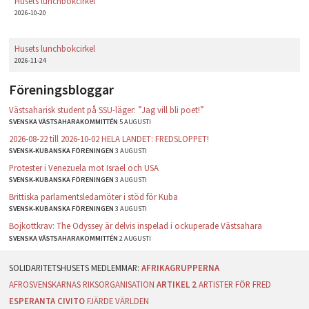
Husets lunchbokcirkel
2026-10-20
Husets lunchbokcirkel
2026-11-24
Föreningsbloggar
Västsaharisk student på SSU-läger: ”Jag vill bli poet!”
SVENSKA VÄSTSAHARAKOMMITTÉN
5 AUGUSTI
2026-08-22 till 2026-10-02 HELA LANDET: FREDSLOPPET!
SVENSK-KUBANSKA FÖRENINGEN
3 AUGUSTI
Protester i Venezuela mot Israel och USA
SVENSK-KUBANSKA FÖRENINGEN
3 AUGUSTI
Brittiska parlamentsledamöter i stöd för Kuba
SVENSK-KUBANSKA FÖRENINGEN
3 AUGUSTI
Bojkottkrav: The Odyssey är delvis inspelad i ockuperade Västsahara
SVENSKA VÄSTSAHARAKOMMITTÉN
2 AUGUSTI
AFRIKAGRUPPERNA
AFROSVENSKARNAS RIKSORGANISATION
ARTIKEL 2
ARTISTER FÖR FRED
ESPERANTA CIVITO
FJÄRDE VÄRLDEN