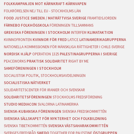
FOLKKAMPANJEN MOT KÄRNKRAFT-KÄRNVAPEN
FOLKRÖRELSEN NEJ TILL EU - STOCKHOLMS LÄN
FOOD JUSTICE SWEDEN / MATRÄTTVISA SVERIGE
FRAMTIDSJORDEN
FÄRNEBO FOLKHÖGSKOLA
FÖRENINGEN TILLSAMMANS
GREKISKA FÖRENINGEN I STOCKHOLM
INTERFEM
KLIMATAKTION
KVINNOFRONTEN
KVINNOR FÖR FRED
LATICE
LATINAMERIKAGRUPPERNA
NATIONELLA KOMMISSIONEN FÖR MÄNSKLIGA RÄTTIGHETER I CHILE-SVERIGE
NORDISK HJÄLP
OPERATION 1325
PALESTINAGRUPPERNA I SVERIGE
PEACEWORKS
PRAKTISK SOLIDARITET
RIGHT BY ME
SAMEFÖRENINGEN I STOCKHOLM
SOCIALISTISK POLITIK, STOCKHOLMSAVDELNINGEN
SOCIALISTISKA NÄTVERKET
SOLIDARITETSCENTER FÖR IRANIER OCH SVENSKAR
SOLIDARITETSFÖRENINGEN
STOCKHOLMS FREDSFÖRENING
STUDIO MEDIACON
SVALORNA LATINAMERIKA
SVENSK-KUBANSKA FÖRENINGEN
SVENSKA FREDSKOMMITTÉN
SVENSKA SÄLLSKAPET FÖR NYKTERHET OCH FOLKBILDNING
SVENSKA TIBETKOMMITTÉN
SVENSKA VÄSTSAHARAKOMMITTÉN
SVERIGES FREDSRÅD
SWEDO
TOGETHER FOR PALESTINE
ÖSTGRUPPEN