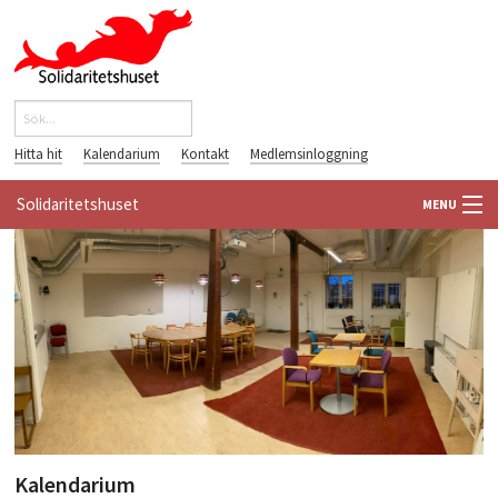
Hoppa till huvudinnehåll
Sök
Sökformulär
Hitta hit
Kalendarium
Kontakt
Medlemsinloggning
Solidaritetshuset
MENU
HEM
OM OSS
FÖRENINGAR
VÄRLDSBIBLIOTEKET
PÅ GÅNG
Kalendarium