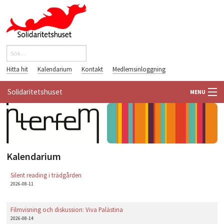
Hoppa till huvudinnehåll
Sök
Sökformulär
Hitta hit
Kalendarium
Kontakt
Medlemsinloggning
Solidaritetshuset
MENU
HEM
OM OSS
Kalendarium
FÖRENINGAR
Silent reading i trädgården
2026-08-11
VÄRLDSBIBLIOTEKET
Filmvisning och diskussion: Viva Palästina
PÅ GÅNG
2026-08-14