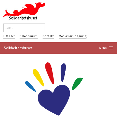
Hoppa till huvudinnehåll
Sök
Sökformulär
Hitta hit
Kalendarium
Kontakt
Medlemsinloggning
Solidaritetshuset
MENU
HEM
OM OSS
FÖRENINGAR
VÄRLDSBIBLIOTEKET
PÅ GÅNG