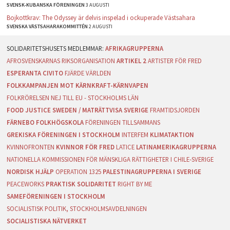
SVENSK-KUBANSKA FÖRENINGEN
3 AUGUSTI
Bojkottkrav: The Odyssey är delvis inspelad i ockuperade Västsahara
SVENSKA VÄSTSAHARAKOMMITTÉN
2 AUGUSTI
AFRIKAGRUPPERNA
AFROSVENSKARNAS RIKSORGANISATION
ARTIKEL 2
ARTISTER FÖR FRED
ESPERANTA CIVITO
FJÄRDE VÄRLDEN
FOLKKAMPANJEN MOT KÄRNKRAFT-KÄRNVAPEN
FOLKRÖRELSEN NEJ TILL EU - STOCKHOLMS LÄN
FOOD JUSTICE SWEDEN / MATRÄTTVISA SVERIGE
FRAMTIDSJORDEN
FÄRNEBO FOLKHÖGSKOLA
FÖRENINGEN TILLSAMMANS
GREKISKA FÖRENINGEN I STOCKHOLM
INTERFEM
KLIMATAKTION
KVINNOFRONTEN
KVINNOR FÖR FRED
LATICE
LATINAMERIKAGRUPPERNA
NATIONELLA KOMMISSIONEN FÖR MÄNSKLIGA RÄTTIGHETER I CHILE-SVERIGE
NORDISK HJÄLP
OPERATION 1325
PALESTINAGRUPPERNA I SVERIGE
PEACEWORKS
PRAKTISK SOLIDARITET
RIGHT BY ME
SAMEFÖRENINGEN I STOCKHOLM
SOCIALISTISK POLITIK, STOCKHOLMSAVDELNINGEN
SOCIALISTISKA NÄTVERKET