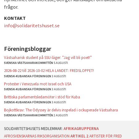
frågor.
PLAY
KONTAKT
info@solidaritetshuset.se
Föreningsbloggar
Västsaharisk student på SSU-läger: ”Jag vill bli poet!”
SVENSKA VÄSTSAHARAKOMMITTÉN
5 AUGUSTI
2026-08-22 till 2026-10-02 HELA LANDET: FREDSLOPPET!
SVENSK-KUBANSKA FÖRENINGEN
3 AUGUSTI
Protester i Venezuela mot Israel och USA
SVENSK-KUBANSKA FÖRENINGEN
3 AUGUSTI
Brittiska parlamentsledamöter i stöd för Kuba
SVENSK-KUBANSKA FÖRENINGEN
3 AUGUSTI
Bojkottkrav: The Odyssey är delvis inspelad i ockuperade Västsahara
SVENSKA VÄSTSAHARAKOMMITTÉN
2 AUGUSTI
AFRIKAGRUPPERNA
AFROSVENSKARNAS RIKSORGANISATION
ARTIKEL 2
ARTISTER FÖR FRED