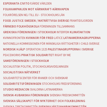
ESPERANTA CIVITO
FJÄRDE VÄRLDEN
FOLKKAMPANJEN MOT KÄRNKRAFT-KÄRNVAPEN
FOLKRÖRELSEN NEJ TILL EU - STOCKHOLMS LÄN
FOOD JUSTICE SWEDEN / MATRÄTTVISA SVERIGE
FRAMTIDSJORDEN
FÄRNEBO FOLKHÖGSKOLA
FÖRENINGEN TILLSAMMANS
GREKISKA FÖRENINGEN I STOCKHOLM
INTERFEM
KLIMATAKTION
KVINNOFRONTEN
KVINNOR FÖR FRED
LATICE
LATINAMERIKAGRUPPERNA
NATIONELLA KOMMISSIONEN FÖR MÄNSKLIGA RÄTTIGHETER I CHILE-SVERIGE
NORDISK HJÄLP
OPERATION 1325
PALESTINAGRUPPERNA I SVERIGE
PEACEWORKS
PRAKTISK SOLIDARITET
RIGHT BY ME
SAMEFÖRENINGEN I STOCKHOLM
SOCIALISTISK POLITIK, STOCKHOLMSAVDELNINGEN
SOCIALISTISKA NÄTVERKET
SOLIDARITETSCENTER FÖR IRANIER OCH SVENSKAR
SOLIDARITETSFÖRENINGEN
STOCKHOLMS FREDSFÖRENING
STUDIO MEDIACON
SVALORNA LATINAMERIKA
SVENSK-KUBANSKA FÖRENINGEN
SVENSKA FREDSKOMMITTÉN
SVENSKA SÄLLSKAPET FÖR NYKTERHET OCH FOLKBILDNING
SVENSKA TIBETKOMMITTÉN
SVENSKA VÄSTSAHARAKOMMITTÉN