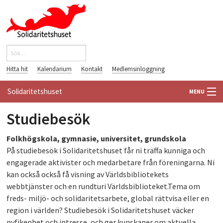
Hoppa till huvudinnehåll
Sök
Sökformulär
Hitta hit
Kalendarium
Kontakt
Medlemsinloggning
Solidaritetshuset
MENU
Studiebesök
HEM
Folkhögskola, gymnasie, universitet, grundskola
OM OSS
På studiebesök i Solidaritetshuset får ni träffa kunniga och
engagerade aktivister och medarbetare från föreningarna. Ni
FÖRENINGAR
kan också också få visning av Världsbibliotekets
webbtjänster och en rundturi Världsbiblioteket.Tema om
VÄRLDSBIBLIOTEKET
freds- miljö- och solidaritetsarbete, global rättvisa eller en
region i världen? Studiebesök i Solidaritetshuset väcker
PÅ GÅNG
nyfikenhet och intresse, och ger kunskaper om aktuella