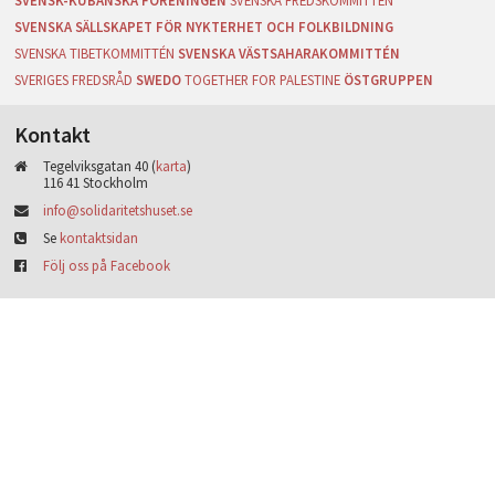
SVENSK-KUBANSKA FÖRENINGEN
SVENSKA FREDSKOMMITTÉN
SVENSKA SÄLLSKAPET FÖR NYKTERHET OCH FOLKBILDNING
SVENSKA TIBETKOMMITTÉN
SVENSKA VÄSTSAHARAKOMMITTÉN
SVERIGES FREDSRÅD
SWEDO
TOGETHER FOR PALESTINE
ÖSTGRUPPEN
Kontakt
Tegelviksgatan 40 (
karta
)
116 41 Stockholm
info@solidaritetshuset.se
Se
kontaktsidan
Följ oss på Facebook