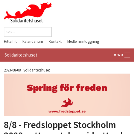
Hoppa till huvudinnehåll
Sök
Sökformulär
Hitta hit
Kalendarium
Kontakt
Medlemsinloggning
Solidaritetshuset
MENU
HEM
2023-08-08
·
Solidaritetshuset
OM OSS
FÖRENINGAR
VÄRLDSBIBLIOTEKET
8/8 - Fredsloppet Stockholm
PÅ GÅNG