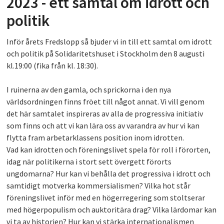
2023 - ett samtal om idrott och
PLAY
politik
Inför årets Fredslopp så bjuder vi in till ett samtal om idrott
och politik på Solidaritetshuset i Stockholm den 8 augusti
kl.19:00 (fika från kl. 18:30).
I ruinerna av den gamla, och sprickorna i den nya
världsordningen finns fröet till något annat. Vi vill genom
det här samtalet inspireras av alla de progressiva initiativ
som finns och att vi kan lära oss av varandra av hur vi kan
flytta fram arbetarklassens position inom idrotten.
Vad kan idrotten och föreningslivet spela för roll i förorten,
idag när politikerna i stort sett övergett förorts
ungdomarna? Hur kan vi behålla det progressiva i idrott och
samtidigt motverka kommersialismen? Vilka hot står
föreningslivet inför med en högerregering som stoltserar
med högerpopulism och auktoritära drag? Vilka lärdomar kan
vi ta av historien? Hur kan vi stärka internationalismen