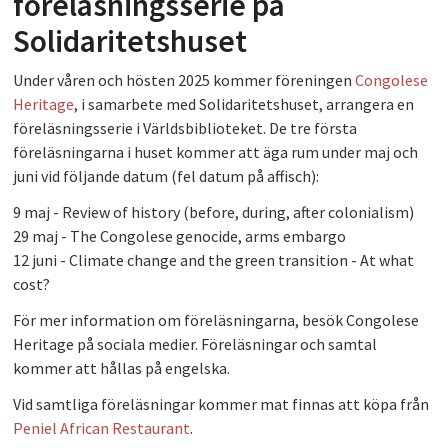
föreläsningsserie på
PLAY
Solidaritetshuset
Under våren och hösten 2025 kommer föreningen
Congolese
Heritage
, i samarbete med Solidaritetshuset, arrangera en
föreläsningsserie i Världsbiblioteket. De tre första
föreläsningarna i huset kommer att äga rum under maj och
juni vid följande datum (fel datum på affisch):
9 maj - Review of history (before, during, after colonialism)
29 maj - The Congolese genocide, arms embargo
12 juni - Climate change and the green transition - At what
cost?
För mer information om föreläsningarna, besök Congolese
Heritage på sociala medier. Föreläsningar och samtal
kommer att hållas på engelska.
Vid samtliga föreläsningar kommer mat finnas att köpa från
Peniel African Restaurant
.