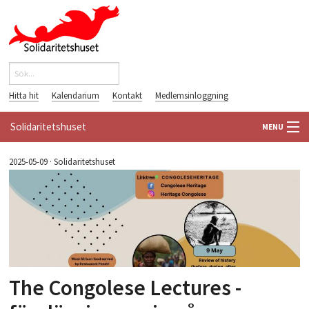
Hoppa till huvudinnehåll
Sök
Sökformulär
Hitta hit
Kalendarium
Kontakt
Medlemsinloggning
Solidaritetshuset
MENU
HEM
2025-05-09
·
Solidaritetshuset
OM OSS
FÖRENINGAR
VÄRLDSBIBLIOTEKET
The Congolese Lectures -
PÅ GÅNG