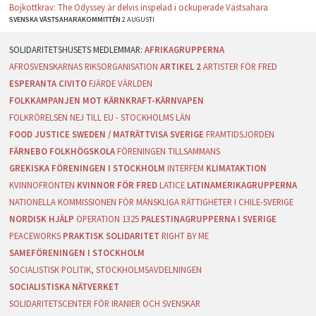
Bojkottkrav: The Odyssey är delvis inspelad i ockuperade Västsahara
SVENSKA VÄSTSAHARAKOMMITTÉN
2 AUGUSTI
AFRIKAGRUPPERNA
AFROSVENSKARNAS RIKSORGANISATION
ARTIKEL 2
ARTISTER FÖR FRED
ESPERANTA CIVITO
FJÄRDE VÄRLDEN
FOLKKAMPANJEN MOT KÄRNKRAFT-KÄRNVAPEN
FOLKRÖRELSEN NEJ TILL EU - STOCKHOLMS LÄN
FOOD JUSTICE SWEDEN / MATRÄTTVISA SVERIGE
FRAMTIDSJORDEN
FÄRNEBO FOLKHÖGSKOLA
FÖRENINGEN TILLSAMMANS
GREKISKA FÖRENINGEN I STOCKHOLM
INTERFEM
KLIMATAKTION
KVINNOFRONTEN
KVINNOR FÖR FRED
LATICE
LATINAMERIKAGRUPPERNA
NATIONELLA KOMMISSIONEN FÖR MÄNSKLIGA RÄTTIGHETER I CHILE-SVERIGE
NORDISK HJÄLP
OPERATION 1325
PALESTINAGRUPPERNA I SVERIGE
PEACEWORKS
PRAKTISK SOLIDARITET
RIGHT BY ME
SAMEFÖRENINGEN I STOCKHOLM
SOCIALISTISK POLITIK, STOCKHOLMSAVDELNINGEN
SOCIALISTISKA NÄTVERKET
SOLIDARITETSCENTER FÖR IRANIER OCH SVENSKAR