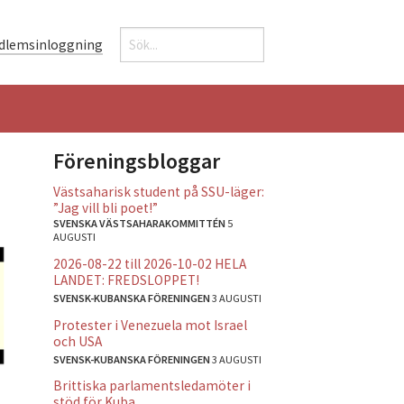
Sök
dlemsinloggning
Sökformulär
Föreningsbloggar
Västsaharisk student på SSU-läger:
”Jag vill bli poet!”
SVENSKA VÄSTSAHARAKOMMITTÉN
5
AUGUSTI
2026-08-22 till 2026-10-02 HELA
LANDET: FREDSLOPPET!
SVENSK-KUBANSKA FÖRENINGEN
3 AUGUSTI
Protester i Venezuela mot Israel
och USA
SVENSK-KUBANSKA FÖRENINGEN
3 AUGUSTI
Brittiska parlamentsledamöter i
stöd för Kuba