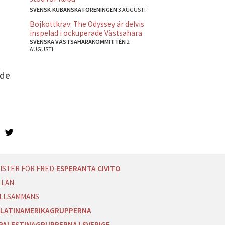
SVENSK-KUBANSKA FÖRENINGEN
3 AUGUSTI
Bojkottkrav: The Odyssey är delvis
inspelad i ockuperade Västsahara
SVENSKA VÄSTSAHARAKOMMITTÉN
2
AUGUSTI
ade
ISTER FÖR FRED
ESPERANTA CIVITO
 LÄN
ILLSAMMANS
LATINAMERIKAGRUPPERNA
PALESTINAGRUPPERNA I SVERIGE