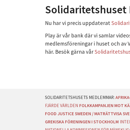
Solidaritetshuset
DATASKYDD PO
Nu har vi precis uppdaterat
Solidar
Play är vår bank där vi samlar vide
medlemsföreningar i huset och av Vä
här. Besök gärna vår
Solidaritetshu
AFRIK
FJÄRDE VÄRLDEN
FOLKKAMPANJEN MOT KÄ
FOOD JUSTICE SWEDEN / MATRÄTTVISA SVE
GREKISKA FÖRENINGEN I STOCKHOLM
INTE
NATIONELLA KOMMISSIONEN FÖR MÄNSKLIGA