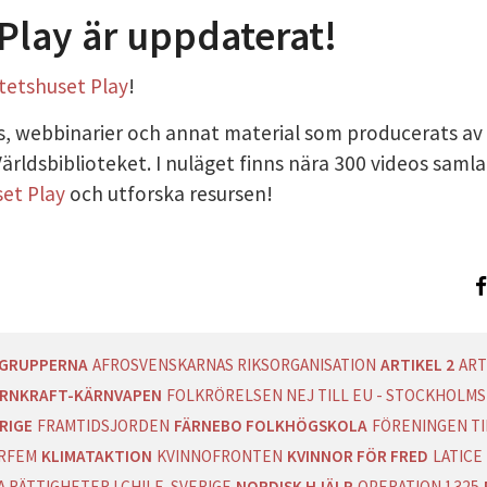
 Play är uppdaterat!
LICY
itetshuset Play
!
os, webbinarier och annat material som producerats av
rldsbiblioteket. I nuläget finns nära 300 videos saml
set Play
och utforska resursen!
AGRUPPERNA
AFROSVENSKARNAS RIKSORGANISATION
ARTIKEL 2
ART
RNKRAFT-KÄRNVAPEN
FOLKRÖRELSEN NEJ TILL EU - STOCKHOLMS
RIGE
FRAMTIDSJORDEN
FÄRNEBO FOLKHÖGSKOLA
FÖRENINGEN T
RFEM
KLIMATAKTION
KVINNOFRONTEN
KVINNOR FÖR FRED
LATICE
 RÄTTIGHETER I CHILE-SVERIGE
NORDISK HJÄLP
OPERATION 1325