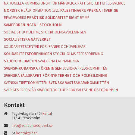
NATIONELLA KOMMISSIONEN FÖR MÄNSKLIGA RÄTTIGHETER I CHILE-SVERIGE
NORDISK HJÄLP
OPERATION 1325
PALESTINAGRUPPERNA I SVERIGE
PEACEWORKS
PRAKTISK SOLIDARITET
RIGHT BY ME
SAMEFÖRENINGEN I STOCKHOLM
SOCIALISTISK POLITIK, STOCKHOLMSAVDELNINGEN
SOCIALISTISKA NÄTVERKET
SOLIDARITETSCENTER FÖR IRANIER OCH SVENSKAR
SOLIDARITETSFÖRENINGEN
STOCKHOLMS FREDSFÖRENING
STUDIO MEDIACON
SVALORNA LATINAMERIKA
SVENSK-KUBANSKA FÖRENINGEN
SVENSKA FREDSKOMMITTÉN
SVENSKA SÄLLSKAPET FÖR NYKTERHET OCH FOLKBILDNING
SVENSKA TIBETKOMMITTÉN
SVENSKA VÄSTSAHARAKOMMITTÉN
SVERIGES FREDSRÅD
SWEDO
TOGETHER FOR PALESTINE
ÖSTGRUPPEN
Kontakt
Tegelviksgatan 40 (
karta
)
116 41 Stockholm
info@solidaritetshuset.se
Se
kontaktsidan