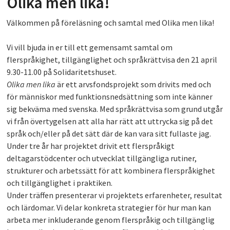
Olika men lika!
PLAY
Välkommen på föreläsning och samtal med Olika men lika!
Vi vill bjuda in er till ett gemensamt samtal om
flerspråkighet, tillgänglighet och språkrättvisa den 21 april
9.30-11.00 på Solidaritetshuset.
Olika men lika
är ett arvsfondsprojekt som drivits med och
för människor med funktionsnedsättning som inte känner
sig bekväma med svenska. Med språkrättvisa som grund utgår
vi från övertygelsen att alla har rätt att uttrycka sig på det
språk och/eller på det sätt där de kan vara sitt fullaste jag.
Under tre år har projektet drivit ett flerspråkigt
deltagarstödcenter och utvecklat tillgängliga rutiner,
strukturer och arbetssätt för att kombinera flerspråkighet
och tillgänglighet i praktiken.
Under träffen presenterar vi projektets erfarenheter, resultat
och lärdomar. Vi delar konkreta strategier för hur man kan
arbeta mer inkluderande genom flerspråkig och tillgänglig