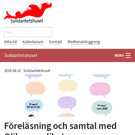
Hoppa till huvudinnehåll
Sök
Sökformulär
Hitta hit
Kalendarium
Kontakt
Medlemsinloggning
Solidaritetshuset
MENU
HEM
2026-04-13
·
Solidaritetshuset
OM OSS
FÖRENINGAR
VÄRLDSBIBLIOTEKET
Föreläsning och samtal med
PÅ GÅNG