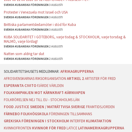
SVENSK-KUBANSKA FÖRENINGEN
3 AUGUSTI
Protester i Venezuela mot Israel och USA
SVENSK-KUBANSKA FÖRENINGEN
3 AUGUSTI
Brittiska parlamentsledamöter i stöd för Kuba
SVENSK-KUBANSKA FÖRENINGEN
3 AUGUSTI
KUBA SOLIDARITET I GÖTEBORG, varje tisdag & STOCKHOLM, varje torsdag &
MALMÖ, varje lördag!
SVENSK-KUBANSKA FÖRENINGEN
2 AUGUSTI
Natten som aldrig tar slut
SVENSK-KUBANSKA FÖRENINGEN
2 AUGUSTI
AFRIKAGRUPPERNA
AFROSVENSKARNAS RIKSORGANISATION
ARTIKEL 2
ARTISTER FÖR FRED
ESPERANTA CIVITO
FJÄRDE VÄRLDEN
FOLKKAMPANJEN MOT KÄRNKRAFT-KÄRNVAPEN
FOLKRÖRELSEN NEJ TILL EU - STOCKHOLMS LÄN
FOOD JUSTICE SWEDEN / MATRÄTTVISA SVERIGE
FRAMTIDSJORDEN
FÄRNEBO FOLKHÖGSKOLA
FÖRENINGEN TILLSAMMANS
GREKISKA FÖRENINGEN I STOCKHOLM
INTERFEM
KLIMATAKTION
KVINNOFRONTEN
KVINNOR FÖR FRED
LATICE
LATINAMERIKAGRUPPERNA