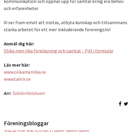
kommunikation och öppnar upp för samtal kring era behov
och erfarenheter.
Vi ser fram emot att mötas, utbyta kunskap och tillsammans
stärka arbetet för ett mer inkluderande föreningsliv!
Anmäl dig här:
Olika men lika föreläsning och samtal – Fyll i formulär
Läs mer här:
www.olikamenlika.se
www.tahrir.se
Arr:
Solidaritetshuset
Föreningsbloggar
2026-08-22 till 2026-10-02 HELA LANDET: FREDSLOPPET!