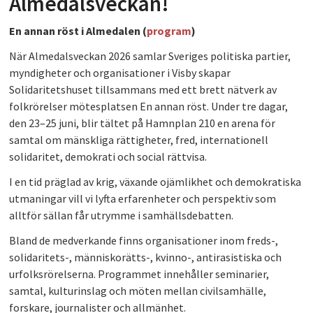
Almedalsveckan!
PLAY
En annan röst i Almedalen (
program
)
När Almedalsveckan 2026 samlar Sveriges politiska partier,
myndigheter och organisationer i Visby skapar
Solidaritetshuset tillsammans med ett brett nätverk av
folkrörelser mötesplatsen En annan röst. Under tre dagar,
den 23–25 juni, blir tältet på Hamnplan 210 en arena för
samtal om mänskliga rättigheter, fred, internationell
solidaritet, demokrati och social rättvisa.
I en tid präglad av krig, växande ojämlikhet och demokratiska
utmaningar vill vi lyfta erfarenheter och perspektiv som
alltför sällan får utrymme i samhällsdebatten.
Bland de medverkande finns organisationer inom freds-,
solidaritets-, människorätts-, kvinno-, antirasistiska och
urfolksrörelserna. Programmet innehåller seminarier,
samtal, kulturinslag och möten mellan civilsamhälle,
forskare, journalister och allmänhet.