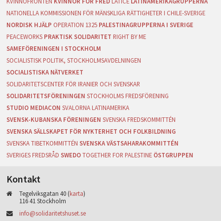
KVINNOFRONTEN
KVINNOR FÖR FRED
LATICE
LATINAMERIKAGRUPPERNA
NATIONELLA KOMMISSIONEN FÖR MÄNSKLIGA RÄTTIGHETER I CHILE-SVERIGE
NORDISK HJÄLP
OPERATION 1325
PALESTINAGRUPPERNA I SVERIGE
PEACEWORKS
PRAKTISK SOLIDARITET
RIGHT BY ME
SAMEFÖRENINGEN I STOCKHOLM
SOCIALISTISK POLITIK, STOCKHOLMSAVDELNINGEN
SOCIALISTISKA NÄTVERKET
SOLIDARITETSCENTER FÖR IRANIER OCH SVENSKAR
SOLIDARITETSFÖRENINGEN
STOCKHOLMS FREDSFÖRENING
STUDIO MEDIACON
SVALORNA LATINAMERIKA
SVENSK-KUBANSKA FÖRENINGEN
SVENSKA FREDSKOMMITTÉN
SVENSKA SÄLLSKAPET FÖR NYKTERHET OCH FOLKBILDNING
SVENSKA TIBETKOMMITTÉN
SVENSKA VÄSTSAHARAKOMMITTÉN
SVERIGES FREDSRÅD
SWEDO
TOGETHER FOR PALESTINE
ÖSTGRUPPEN
Kontakt
Tegelviksgatan 40 (
karta
)
116 41 Stockholm
info@solidaritetshuset.se