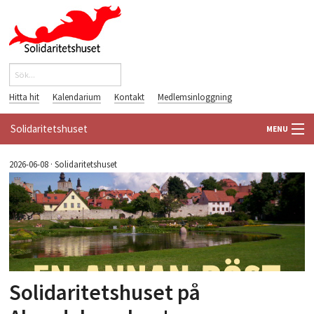
Hoppa till huvudinnehåll
Sök
Sökformulär
Hitta hit
Kalendarium
Kontakt
Medlemsinloggning
Solidaritetshuset
MENU
HEM
2026-06-08
·
Solidaritetshuset
OM OSS
FÖRENINGAR
VÄRLDSBIBLIOTEKET
Solidaritetshuset på
PÅ GÅNG