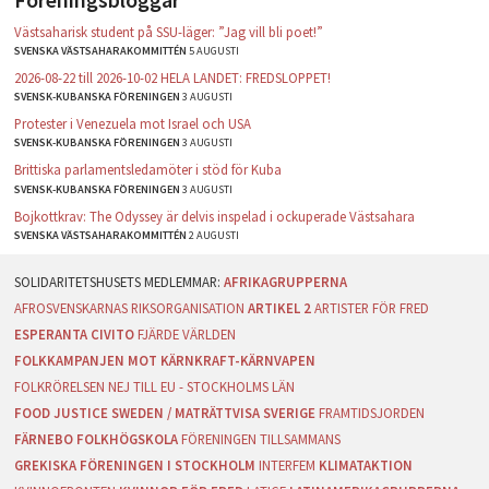
Västsaharisk student på SSU-läger: ”Jag vill bli poet!”
SVENSKA VÄSTSAHARAKOMMITTÉN
5 AUGUSTI
2026-08-22 till 2026-10-02 HELA LANDET: FREDSLOPPET!
SVENSK-KUBANSKA FÖRENINGEN
3 AUGUSTI
Protester i Venezuela mot Israel och USA
SVENSK-KUBANSKA FÖRENINGEN
3 AUGUSTI
Brittiska parlamentsledamöter i stöd för Kuba
SVENSK-KUBANSKA FÖRENINGEN
3 AUGUSTI
Bojkottkrav: The Odyssey är delvis inspelad i ockuperade Västsahara
SVENSKA VÄSTSAHARAKOMMITTÉN
2 AUGUSTI
AFRIKAGRUPPERNA
AFROSVENSKARNAS RIKSORGANISATION
ARTIKEL 2
ARTISTER FÖR FRED
ESPERANTA CIVITO
FJÄRDE VÄRLDEN
FOLKKAMPANJEN MOT KÄRNKRAFT-KÄRNVAPEN
FOLKRÖRELSEN NEJ TILL EU - STOCKHOLMS LÄN
FOOD JUSTICE SWEDEN / MATRÄTTVISA SVERIGE
FRAMTIDSJORDEN
FÄRNEBO FOLKHÖGSKOLA
FÖRENINGEN TILLSAMMANS
GREKISKA FÖRENINGEN I STOCKHOLM
INTERFEM
KLIMATAKTION