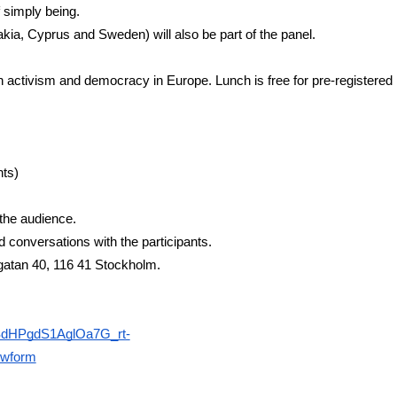
 simply being.
akia, Cyprus and Sweden) will also be part of the panel. 
n activism and democracy in Europe. Lunch is free for pre-registered 
ts) 
the audience. 
 conversations with the participants. 
ksgatan 40, 116 41 Stockholm. 
LSdHPgdS1AglOa7G_rt-
wform