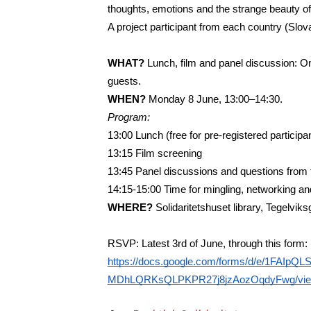
thoughts, emotions and the strange beauty of
A project participant from each country (Slov
WHAT?
 Lunch, film and panel discussion: O
guests. 
WHEN? 
Monday 8 June, 13:00–14:30. 
Program: 
13:00 Lunch (free for pre-registered participan
13:15 Film screening 
13:45 Panel discussions and questions from 
14:15-15:00 Time for mingling, networking and
WHERE?
 Solidaritetshuset library, Tegelvi
RSVP: Latest 3rd of June, through this form: 
https://docs.google.com/forms/d/e/1FAIpQ
MDhLQRKsQLPKPR27j8jzAozOqdyFwg/vie