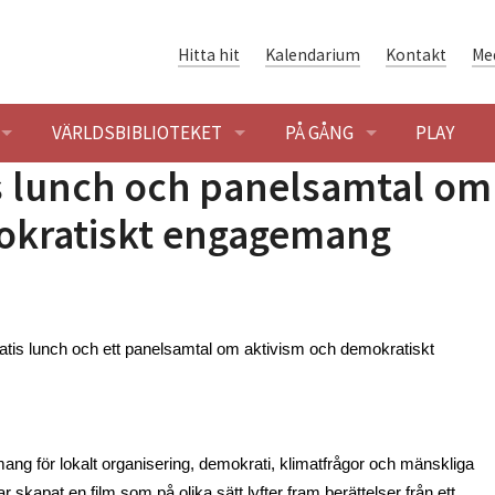
Hitta hit
Kalendarium
Kontakt
Me
VÄRLDSBIBLIOTEKET
PÅ GÅNG
PLAY
is lunch och panelsamtal om
ENINGAR
ÖPPETTIDER
BLOGG
okratiskt engagemang
SÖK OCH LÅNA
KALENDARIUM
ENING
HET
VÄRLDSLITTERATUR
, gratis lunch och ett panelsamtal om aktivism och demokratiskt 
SHUSET - FÖRENINGSHISTORIA
GLOBALARKIVET
 BYGGNADEN OCH OMRÅDET
ER I SOLIDARITETSHUSET
DIGITAL SOLIDARITET
g för lokalt organisering, demokrati, klimatfrågor och mänskliga 
ER
 skapat en film som på olika sätt lyfter fram berättelser från ett 