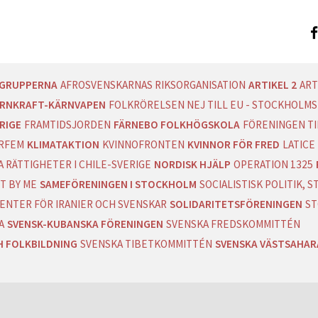
AGRUPPERNA
AFROSVENSKARNAS RIKSORGANISATION
ARTIKEL 2
ART
RNKRAFT-KÄRNVAPEN
FOLKRÖRELSEN NEJ TILL EU - STOCKHOLMS
RIGE
FRAMTIDSJORDEN
FÄRNEBO FOLKHÖGSKOLA
FÖRENINGEN T
RFEM
KLIMATAKTION
KVINNOFRONTEN
KVINNOR FÖR FRED
LATICE
 RÄTTIGHETER I CHILE-SVERIGE
NORDISK HJÄLP
OPERATION 1325
T BY ME
SAMEFÖRENINGEN I STOCKHOLM
SOCIALISTISK POLITIK,
ENTER FÖR IRANIER OCH SVENSKAR
SOLIDARITETSFÖRENINGEN
ST
A
SVENSK-KUBANSKA FÖRENINGEN
SVENSKA FREDSKOMMITTÉN
H FOLKBILDNING
SVENSKA TIBETKOMMITTÉN
SVENSKA VÄSTSAHA