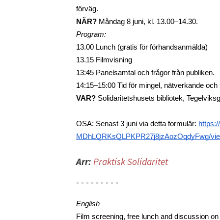
förväg. 
NÄR?
 Måndag 8 juni, kl. 13.00–14.30. 
Program: 
13.00 Lunch (gratis för förhandsanmälda) 
13.15 Filmvisning
13:45 Panelsamtal och frågor från publiken. 
14:15–15:00 Tid för mingel, nätverkande och
VAR?
 Solidaritetshusets bibliotek, Tegelvik
OSA: Senast 3 juni via detta formulär: 
https:
MDhLQRKsQLPKPR27j8jzAozOqdyFwg/vie
Arr:
Praktisk Solidaritet
- - - - - - - - -
English
Film screening, free lunch and discussion on