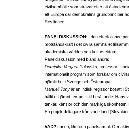
civilsamhälle som strävar efter att åstadkomm
DATASKYDD PO
ett Europa där demokratins grundprinciper h
Resilience. 
PANELDISKUSSION
: I den efterföljande p
motståndskraft i det civila samhället tillsam
akademiska världen och kultursektorn.
Paneldiskussion med bland andra: 
Dominika Vergara Polanska
, professor i soc
internationellt program som forskar om civils
ojämlikhet i Sverige och Östeuropa.
Manuell Tony
 är en indisk regissör bosatt i 
hållit ett jämnt tempo i sitt berättande. Hans
tankar, känslor och den märkliga skönheten i 
En projektdeltagare från varje land (Slovaki
VAD?
 Lunch, film och panelsamtal: Om aktiv