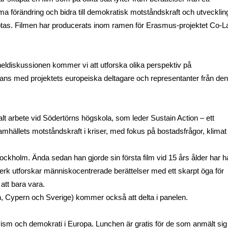
a förändring och bidra till demokratisk motståndskraft och utveckling,
LICY
otas. Filmen har producerats inom ramen för Erasmus-projektet Co-La
aneldiskussionen kommer vi att utforska olika perspektiv på 
mans med projektets europeiska deltagare och representanter från den 
ialt arbete vid Södertörns högskola, som leder Sustain Action – ett 
amhällets motståndskraft i kriser, med fokus på bostadsfrågor, klimat 
Stockholm. Ända sedan han gjorde sin första film vid 15 års ålder har h
 verk utforskar människocentrerade berättelser med ett skarpt öga för 
att bara vara.
en, Cypern och Sverige) kommer också att delta i panelen. 
ism och demokrati i Europa. Lunchen är gratis för de som anmält sig i