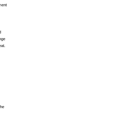
ent 
 
nge 
t. 
he 