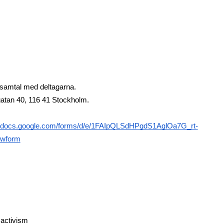
 samtal med deltagarna. 
sgatan 40, 116 41 Stockholm.
//docs.google.com/forms/d/e/1FAIpQLSdHPgdS1AglOa7G_rt-
wform
 activism