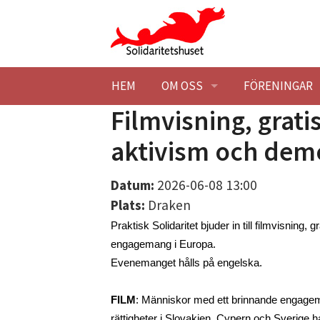
Hoppa till huvudinnehåll
HEM
OM OSS
FÖRENINGAR
Filmvisning, grat
BESÖK OSS
HITTA HIT
MEDLEMSFÖR
aktivism och dem
KONTAKTA OSS
STUDIEBESÖK
BLI MEDLEM
Datum:
2026-06-08 13:00
SOLIDARITETSHUSET EK. FÖR
TILLGÄNGLIG
STADGAR
Plats:
Draken
Praktisk Solidaritet bjuder in till filmvisning
HISTORIK
STYRELSE
SOLIDARITET
engagemang i Europa.
Evenemanget hålls på engelska. 
LOKALER
BLI MEDLEM
BARNÄNGEN -
LEDIGA LOKAL
FILM
: Människor med ett brinnande engageman
MILJÖPOLICY
MÖTESLOKAL
rättigheter i Slovakien, Cypern och Sverige har