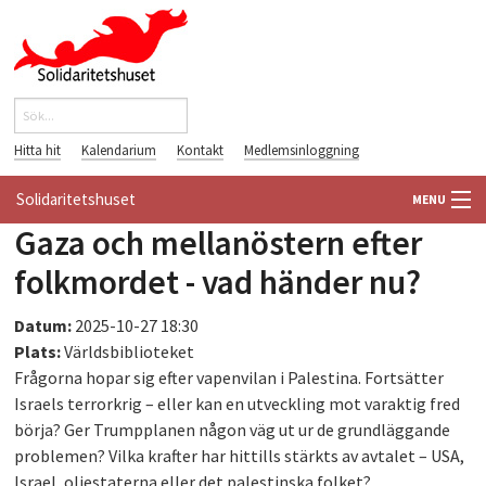
Hoppa till huvudinnehåll
Sök
Sökformulär
Hitta hit
Kalendarium
Kontakt
Medlemsinloggning
Solidaritetshuset
MENU
Gaza och mellanöstern efter
HEM
folkmordet - vad händer nu?
OM OSS
Datum:
2025-10-27 18:30
Plats:
Världsbiblioteket
FÖRENINGAR
Frågorna hopar sig efter vapenvilan i Palestina. Fortsätter
Israels terrorkrig – eller kan en utveckling mot varaktig fred
VÄRLDSBIBLIOTEKET
börja? Ger Trumpplanen någon väg ut ur de grundläggande
problemen? Vilka krafter har hittills stärkts av avtalet – USA,
PÅ GÅNG
Israel, oljestaterna eller det palestinska folket?