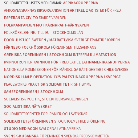
AFRIKAGRUPPERNA
AFROSVENSKARNAS RIKSORGANISATION
ARTIKEL 2
ARTISTER FÖR FRED
ESPERANTA CIVITO
FJÄRDE VÄRLDEN
FOLKKAMPANJEN MOT KÄRNKRAFT-KÄRNVAPEN
FOLKRÖRELSEN NEJ TILL EU - STOCKHOLMS LÄN
FOOD JUSTICE SWEDEN / MATRÄTTVISA SVERIGE
FRAMTIDSJORDEN
FÄRNEBO FOLKHÖGSKOLA
FÖRENINGEN TILLSAMMANS
GREKISKA FÖRENINGEN I STOCKHOLM
INTERFEM
KLIMATAKTION
KVINNOFRONTEN
KVINNOR FÖR FRED
LATICE
LATINAMERIKAGRUPPERNA
NATIONELLA KOMMISSIONEN FÖR MÄNSKLIGA RÄTTIGHETER I CHILE-SVERIGE
NORDISK HJÄLP
OPERATION 1325
PALESTINAGRUPPERNA I SVERIGE
PEACEWORKS
PRAKTISK SOLIDARITET
RIGHT BY ME
SAMEFÖRENINGEN I STOCKHOLM
SOCIALISTISK POLITIK, STOCKHOLMSAVDELNINGEN
SOCIALISTISKA NÄTVERKET
SOLIDARITETSCENTER FÖR IRANIER OCH SVENSKAR
SOLIDARITETSFÖRENINGEN
STOCKHOLMS FREDSFÖRENING
STUDIO MEDIACON
SVALORNA LATINAMERIKA
SVENSK-KUBANSKA FÖRENINGEN
SVENSKA FREDSKOMMITTÉN