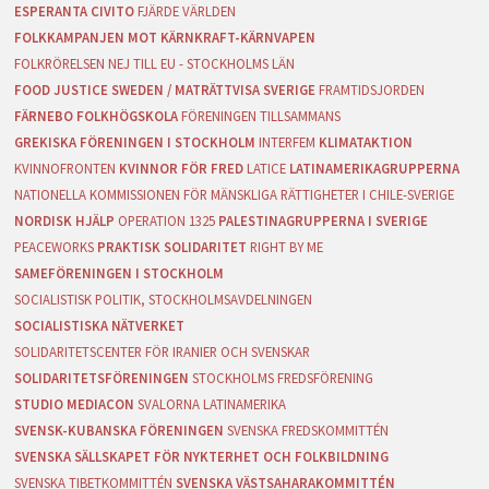
ESPERANTA CIVITO
FJÄRDE VÄRLDEN
FOLKKAMPANJEN MOT KÄRNKRAFT-KÄRNVAPEN
FOLKRÖRELSEN NEJ TILL EU - STOCKHOLMS LÄN
FOOD JUSTICE SWEDEN / MATRÄTTVISA SVERIGE
FRAMTIDSJORDEN
FÄRNEBO FOLKHÖGSKOLA
FÖRENINGEN TILLSAMMANS
GREKISKA FÖRENINGEN I STOCKHOLM
INTERFEM
KLIMATAKTION
KVINNOFRONTEN
KVINNOR FÖR FRED
LATICE
LATINAMERIKAGRUPPERNA
NATIONELLA KOMMISSIONEN FÖR MÄNSKLIGA RÄTTIGHETER I CHILE-SVERIGE
NORDISK HJÄLP
OPERATION 1325
PALESTINAGRUPPERNA I SVERIGE
PEACEWORKS
PRAKTISK SOLIDARITET
RIGHT BY ME
SAMEFÖRENINGEN I STOCKHOLM
SOCIALISTISK POLITIK, STOCKHOLMSAVDELNINGEN
SOCIALISTISKA NÄTVERKET
SOLIDARITETSCENTER FÖR IRANIER OCH SVENSKAR
SOLIDARITETSFÖRENINGEN
STOCKHOLMS FREDSFÖRENING
STUDIO MEDIACON
SVALORNA LATINAMERIKA
SVENSK-KUBANSKA FÖRENINGEN
SVENSKA FREDSKOMMITTÉN
SVENSKA SÄLLSKAPET FÖR NYKTERHET OCH FOLKBILDNING
SVENSKA TIBETKOMMITTÉN
SVENSKA VÄSTSAHARAKOMMITTÉN