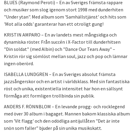
BLUES (Raymond Peroti)
– En av Sveriges främsta rappare
PLAY
och musiker som slog igenom stort 1998 med dunderhiten
"Under ytan". Med album som 'Samhällstjänst' och hits som
'Mot alla odds' garanterar han ett otroligt gung!
KRISTIN AMPARO
– En av landets mest mångsidiga och
dynamiska röster. Från succén i X-Factor till dunderhitsen
"Din soldat" (med Albin) och "Dance Our Tears Away" –
Kristin rör sig sömlöst mellan soul, jazz och pop och lämnar
ingen oberörd.
ISABELLA LUNDGREN
– En av Sveriges absolut främsta
jazzsångerskor och en artist i världsklass. Med sin fantastiska
röst och unika, existentiella intensitet har hon en sällsynt
förmåga att formligen trollbinda sin publik.
ANDERS F. RÖNNBLOM
– En levande progg- och rocklegend
med över 30 album i bagaget. Mannen bakom klassiska album
som 'Vit flagg' och den odödliga antijullåten "Det är inte
snön som faller" bjuder på sin unika musikskatt.