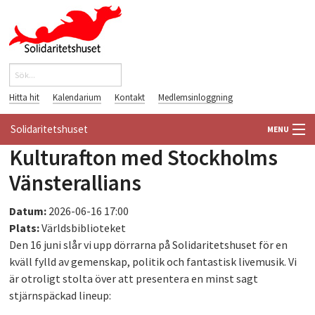
Hoppa till huvudinnehåll
Sök
Sökformulär
Hitta hit
Kalendarium
Kontakt
Medlemsinloggning
Solidaritetshuset
MENU
Kulturafton med Stockholms
HEM
Vänsterallians
OM OSS
Datum:
2026-06-16 17:00
Plats:
Världsbiblioteket
FÖRENINGAR
Den 16 juni slår vi upp dörrarna på Solidaritetshuset för en
kväll fylld av gemenskap, politik och fantastisk livemusik. Vi
VÄRLDSBIBLIOTEKET
är otroligt stolta över att presentera en minst sagt
stjärnspäckad lineup:
PÅ GÅNG