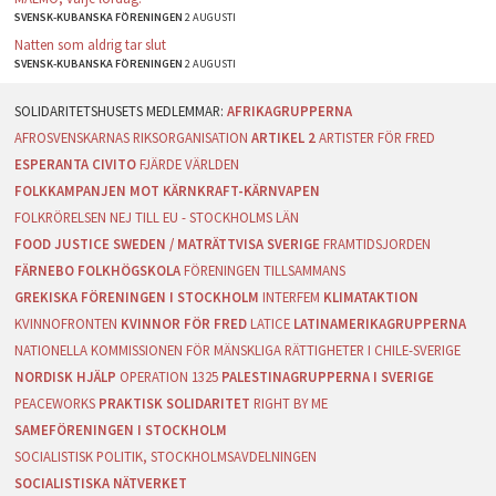
SVENSK-KUBANSKA FÖRENINGEN
2 AUGUSTI
Natten som aldrig tar slut
SVENSK-KUBANSKA FÖRENINGEN
2 AUGUSTI
AFRIKAGRUPPERNA
AFROSVENSKARNAS RIKSORGANISATION
ARTIKEL 2
ARTISTER FÖR FRED
ESPERANTA CIVITO
FJÄRDE VÄRLDEN
FOLKKAMPANJEN MOT KÄRNKRAFT-KÄRNVAPEN
FOLKRÖRELSEN NEJ TILL EU - STOCKHOLMS LÄN
FOOD JUSTICE SWEDEN / MATRÄTTVISA SVERIGE
FRAMTIDSJORDEN
FÄRNEBO FOLKHÖGSKOLA
FÖRENINGEN TILLSAMMANS
GREKISKA FÖRENINGEN I STOCKHOLM
INTERFEM
KLIMATAKTION
KVINNOFRONTEN
KVINNOR FÖR FRED
LATICE
LATINAMERIKAGRUPPERNA
NATIONELLA KOMMISSIONEN FÖR MÄNSKLIGA RÄTTIGHETER I CHILE-SVERIGE
NORDISK HJÄLP
OPERATION 1325
PALESTINAGRUPPERNA I SVERIGE
PEACEWORKS
PRAKTISK SOLIDARITET
RIGHT BY ME
SAMEFÖRENINGEN I STOCKHOLM
SOCIALISTISK POLITIK, STOCKHOLMSAVDELNINGEN
SOCIALISTISKA NÄTVERKET