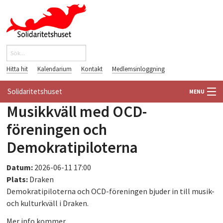
Hoppa till huvudinnehåll
Sök
Sökformulär
Hitta hit
Kalendarium
Kontakt
Medlemsinloggning
Solidaritetshuset
MENU
Musikkväll med OCD-
HEM
föreningen och
OM OSS
Demokratipiloterna
FÖRENINGAR
Datum:
2026-06-11 17:00
Plats:
Draken
VÄRLDSBIBLIOTEKET
Demokratipiloterna och OCD-föreningen bjuder in till musik-
och kulturkväll i Draken.
PÅ GÅNG
Mer info kommer