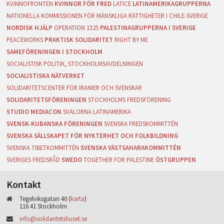
KVINNOFRONTEN
KVINNOR FÖR FRED
LATICE
LATINAMERIKAGRUPPERNA
NATIONELLA KOMMISSIONEN FÖR MÄNSKLIGA RÄTTIGHETER I CHILE-SVERIGE
NORDISK HJÄLP
OPERATION 1325
PALESTINAGRUPPERNA I SVERIGE
PEACEWORKS
PRAKTISK SOLIDARITET
RIGHT BY ME
SAMEFÖRENINGEN I STOCKHOLM
SOCIALISTISK POLITIK, STOCKHOLMSAVDELNINGEN
SOCIALISTISKA NÄTVERKET
SOLIDARITETSCENTER FÖR IRANIER OCH SVENSKAR
SOLIDARITETSFÖRENINGEN
STOCKHOLMS FREDSFÖRENING
STUDIO MEDIACON
SVALORNA LATINAMERIKA
SVENSK-KUBANSKA FÖRENINGEN
SVENSKA FREDSKOMMITTÉN
SVENSKA SÄLLSKAPET FÖR NYKTERHET OCH FOLKBILDNING
SVENSKA TIBETKOMMITTÉN
SVENSKA VÄSTSAHARAKOMMITTÉN
SVERIGES FREDSRÅD
SWEDO
TOGETHER FOR PALESTINE
ÖSTGRUPPEN
Kontakt
Tegelviksgatan 40 (
karta
)
116 41 Stockholm
info@solidaritetshuset.se