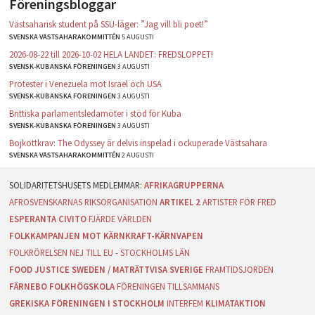
Föreningsbloggar
Västsaharisk student på SSU-läger: ”Jag vill bli poet!”
SVENSKA VÄSTSAHARAKOMMITTÉN
5 AUGUSTI
2026-08-22 till 2026-10-02 HELA LANDET: FREDSLOPPET!
SVENSK-KUBANSKA FÖRENINGEN
3 AUGUSTI
Protester i Venezuela mot Israel och USA
SVENSK-KUBANSKA FÖRENINGEN
3 AUGUSTI
Brittiska parlamentsledamöter i stöd för Kuba
SVENSK-KUBANSKA FÖRENINGEN
3 AUGUSTI
Bojkottkrav: The Odyssey är delvis inspelad i ockuperade Västsahara
SVENSKA VÄSTSAHARAKOMMITTÉN
2 AUGUSTI
AFRIKAGRUPPERNA
AFROSVENSKARNAS RIKSORGANISATION
ARTIKEL 2
ARTISTER FÖR FRED
ESPERANTA CIVITO
FJÄRDE VÄRLDEN
FOLKKAMPANJEN MOT KÄRNKRAFT-KÄRNVAPEN
FOLKRÖRELSEN NEJ TILL EU - STOCKHOLMS LÄN
FOOD JUSTICE SWEDEN / MATRÄTTVISA SVERIGE
FRAMTIDSJORDEN
FÄRNEBO FOLKHÖGSKOLA
FÖRENINGEN TILLSAMMANS
GREKISKA FÖRENINGEN I STOCKHOLM
INTERFEM
KLIMATAKTION