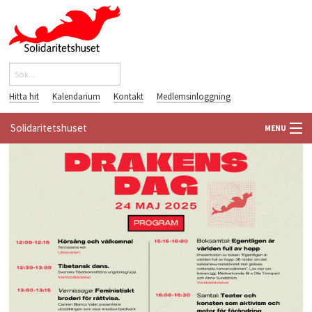
Hoppa till huvudinnehåll
Sök
Sökformulär
Hitta hit
Kalendarium
Kontakt
Medlemsinloggning
Solidaritetshuset
MENU
HEM
OM OSS
FÖRENINGAR
VÄRLDSBIBLIOTEKET
PÅ GÅNG