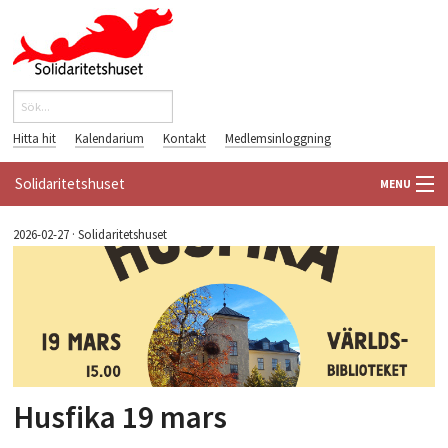
Hoppa till huvudinnehåll
Sök
Sökformulär
Hitta hit
Kalendarium
Kontakt
Medlemsinloggning
Solidaritetshuset
MENU
HEM
2026-02-27
·
Solidaritetshuset
OM OSS
FÖRENINGAR
VÄRLDSBIBLIOTEKET
Husfika 19 mars
PÅ GÅNG