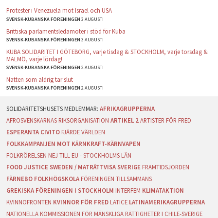
Protester i Venezuela mot Israel och USA
SVENSK-KUBANSKA FÖRENINGEN
3 AUGUSTI
Brittiska parlamentsledamöter i stöd för Kuba
SVENSK-KUBANSKA FÖRENINGEN
3 AUGUSTI
KUBA SOLIDARITET I GÖTEBORG, varje tisdag & STOCKHOLM, varje torsdag &
MALMÖ, varje lördag!
SVENSK-KUBANSKA FÖRENINGEN
2 AUGUSTI
Natten som aldrig tar slut
SVENSK-KUBANSKA FÖRENINGEN
2 AUGUSTI
AFRIKAGRUPPERNA
AFROSVENSKARNAS RIKSORGANISATION
ARTIKEL 2
ARTISTER FÖR FRED
ESPERANTA CIVITO
FJÄRDE VÄRLDEN
FOLKKAMPANJEN MOT KÄRNKRAFT-KÄRNVAPEN
FOLKRÖRELSEN NEJ TILL EU - STOCKHOLMS LÄN
FOOD JUSTICE SWEDEN / MATRÄTTVISA SVERIGE
FRAMTIDSJORDEN
FÄRNEBO FOLKHÖGSKOLA
FÖRENINGEN TILLSAMMANS
GREKISKA FÖRENINGEN I STOCKHOLM
INTERFEM
KLIMATAKTION
KVINNOFRONTEN
KVINNOR FÖR FRED
LATICE
LATINAMERIKAGRUPPERNA
NATIONELLA KOMMISSIONEN FÖR MÄNSKLIGA RÄTTIGHETER I CHILE-SVERIGE