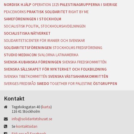
NORDISK HJÄLP
OPERATION 1325
PALESTINAGRUPPERNA I SVERIGE
PEACEWORKS
PRAKTISK SOLIDARITET
RIGHT BY ME
SAMEFÖRENINGEN I STOCKHOLM
SOCIALISTISK POLITIK, STOCKHOLMSAVDELNINGEN
SOCIALISTISKA NÄTVERKET
SOLIDARITETSCENTER FÖR IRANIER OCH SVENSKAR
SOLIDARITETSFÖRENINGEN
STOCKHOLMS FREDSFÖRENING
STUDIO MEDIACON
SVALORNA LATINAMERIKA
SVENSK-KUBANSKA FÖRENINGEN
SVENSKA FREDSKOMMITTÉN
SVENSKA SÄLLSKAPET FÖR NYKTERHET OCH FOLKBILDNING
SVENSKA TIBETKOMMITTÉN
SVENSKA VÄSTSAHARAKOMMITTÉN
SVERIGES FREDSRÅD
SWEDO
TOGETHER FOR PALESTINE
ÖSTGRUPPEN
Kontakt
Tegelviksgatan 40 (
karta
)
116 41 Stockholm
info@solidaritetshuset.se
Se
kontaktsidan
Följ oss på Facebook