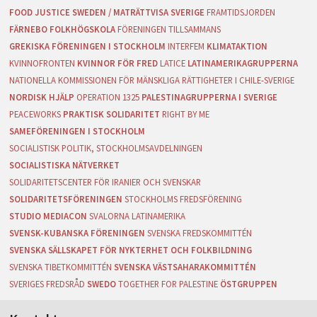
FOOD JUSTICE SWEDEN / MATRÄTTVISA SVERIGE
FRAMTIDSJORDEN
FÄRNEBO FOLKHÖGSKOLA
FÖRENINGEN TILLSAMMANS
GREKISKA FÖRENINGEN I STOCKHOLM
INTERFEM
KLIMATAKTION
KVINNOFRONTEN
KVINNOR FÖR FRED
LATICE
LATINAMERIKAGRUPPERNA
NATIONELLA KOMMISSIONEN FÖR MÄNSKLIGA RÄTTIGHETER I CHILE-SVERIGE
NORDISK HJÄLP
OPERATION 1325
PALESTINAGRUPPERNA I SVERIGE
PEACEWORKS
PRAKTISK SOLIDARITET
RIGHT BY ME
SAMEFÖRENINGEN I STOCKHOLM
SOCIALISTISK POLITIK, STOCKHOLMSAVDELNINGEN
SOCIALISTISKA NÄTVERKET
SOLIDARITETSCENTER FÖR IRANIER OCH SVENSKAR
SOLIDARITETSFÖRENINGEN
STOCKHOLMS FREDSFÖRENING
STUDIO MEDIACON
SVALORNA LATINAMERIKA
SVENSK-KUBANSKA FÖRENINGEN
SVENSKA FREDSKOMMITTÉN
SVENSKA SÄLLSKAPET FÖR NYKTERHET OCH FOLKBILDNING
SVENSKA TIBETKOMMITTÉN
SVENSKA VÄSTSAHARAKOMMITTÉN
SVERIGES FREDSRÅD
SWEDO
TOGETHER FOR PALESTINE
ÖSTGRUPPEN