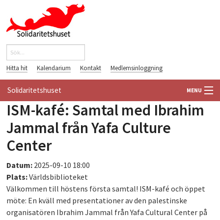
Hoppa till huvudinnehåll
Sök
Sökformulär
Hitta hit
Kalendarium
Kontakt
Medlemsinloggning
Solidaritetshuset
MENU
ISM-kafé: Samtal med Ibrahim
HEM
Jammal från Yafa Culture
OM OSS
Center
FÖRENINGAR
Datum:
2025-09-10 18:00
Plats:
Världsbiblioteket
VÄRLDSBIBLIOTEKET
Välkommen till höstens första samtal! ISM-kafé och öppet
möte: En kväll med presentationer av den palestinske
PÅ GÅNG
organisatören Ibrahim Jammal från Yafa Cultural Center på