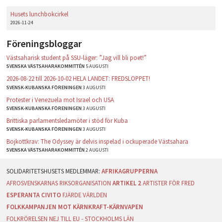
Husets lunchbokcirkel
2026-11-24
Föreningsbloggar
Västsaharisk student på SSU-läger: ”Jag vill bli poet!”
SVENSKA VÄSTSAHARAKOMMITTÉN
5 AUGUSTI
2026-08-22 till 2026-10-02 HELA LANDET: FREDSLOPPET!
SVENSK-KUBANSKA FÖRENINGEN
3 AUGUSTI
Protester i Venezuela mot Israel och USA
SVENSK-KUBANSKA FÖRENINGEN
3 AUGUSTI
Brittiska parlamentsledamöter i stöd för Kuba
SVENSK-KUBANSKA FÖRENINGEN
3 AUGUSTI
Bojkottkrav: The Odyssey är delvis inspelad i ockuperade Västsahara
SVENSKA VÄSTSAHARAKOMMITTÉN
2 AUGUSTI
AFRIKAGRUPPERNA
AFROSVENSKARNAS RIKSORGANISATION
ARTIKEL 2
ARTISTER FÖR FRED
ESPERANTA CIVITO
FJÄRDE VÄRLDEN
FOLKKAMPANJEN MOT KÄRNKRAFT-KÄRNVAPEN
FOLKRÖRELSEN NEJ TILL EU - STOCKHOLMS LÄN