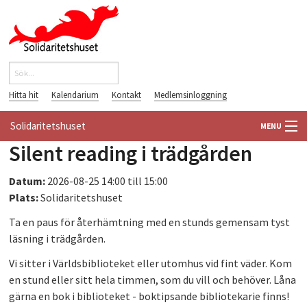
Hoppa till huvudinnehåll
Sök
Sökformulär
Hitta hit
Kalendarium
Kontakt
Medlemsinloggning
Solidaritetshuset
MENU
Silent reading i trädgården
HEM
Datum:
2026-08-25
14:00
till
15:00
OM OSS
Plats:
Solidaritetshuset
Ta en paus för återhämtning med en stunds gemensam tyst
FÖRENINGAR
läsning i trädgården.
VÄRLDSBIBLIOTEKET
Vi sitter i Världsbiblioteket eller utomhus vid fint väder. Kom
en stund eller sitt hela timmen, som du vill och behöver. Låna
PÅ GÅNG
gärna en bok i biblioteket - boktipsande bibliotekarie finns!