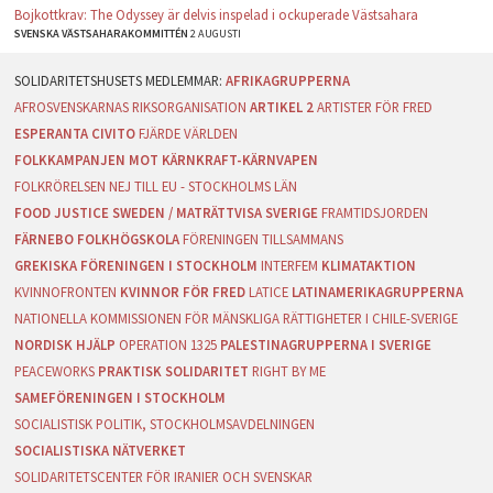
Bojkottkrav: The Odyssey är delvis inspelad i ockuperade Västsahara
SVENSKA VÄSTSAHARAKOMMITTÉN
2 AUGUSTI
AFRIKAGRUPPERNA
AFROSVENSKARNAS RIKSORGANISATION
ARTIKEL 2
ARTISTER FÖR FRED
ESPERANTA CIVITO
FJÄRDE VÄRLDEN
FOLKKAMPANJEN MOT KÄRNKRAFT-KÄRNVAPEN
FOLKRÖRELSEN NEJ TILL EU - STOCKHOLMS LÄN
FOOD JUSTICE SWEDEN / MATRÄTTVISA SVERIGE
FRAMTIDSJORDEN
FÄRNEBO FOLKHÖGSKOLA
FÖRENINGEN TILLSAMMANS
GREKISKA FÖRENINGEN I STOCKHOLM
INTERFEM
KLIMATAKTION
KVINNOFRONTEN
KVINNOR FÖR FRED
LATICE
LATINAMERIKAGRUPPERNA
NATIONELLA KOMMISSIONEN FÖR MÄNSKLIGA RÄTTIGHETER I CHILE-SVERIGE
NORDISK HJÄLP
OPERATION 1325
PALESTINAGRUPPERNA I SVERIGE
PEACEWORKS
PRAKTISK SOLIDARITET
RIGHT BY ME
SAMEFÖRENINGEN I STOCKHOLM
SOCIALISTISK POLITIK, STOCKHOLMSAVDELNINGEN
SOCIALISTISKA NÄTVERKET
SOLIDARITETSCENTER FÖR IRANIER OCH SVENSKAR