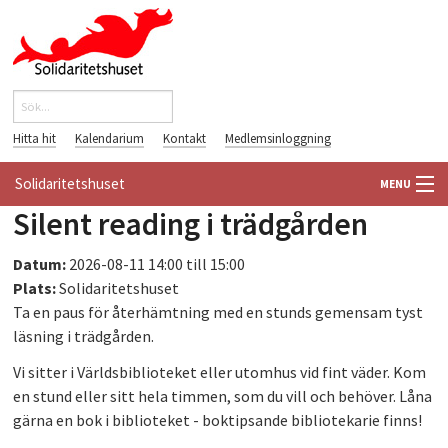
Hoppa till huvudinnehåll
Sök
Sökformulär
Hitta hit
Kalendarium
Kontakt
Medlemsinloggning
Solidaritetshuset
MENU
Silent reading i trädgården
HEM
Datum:
2026-08-11
14:00
till
15:00
OM OSS
Plats:
Solidaritetshuset
Ta en paus för återhämtning med en stunds gemensam tyst
FÖRENINGAR
läsning i trädgården.
Vi sitter i Världsbiblioteket eller utomhus vid fint väder. Kom
VÄRLDSBIBLIOTEKET
en stund eller sitt hela timmen, som du vill och behöver. Låna
gärna en bok i biblioteket - boktipsande bibliotekarie finns!
PÅ GÅNG