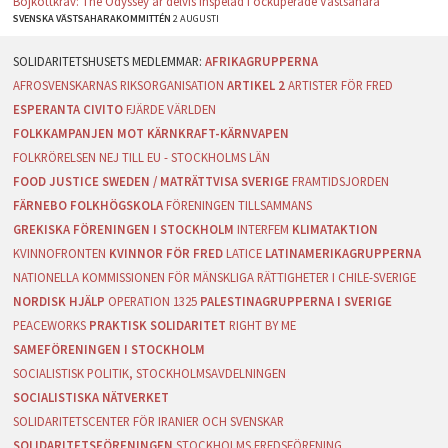
Bojkottkrav: The Odyssey är delvis inspelad i ockuperade Västsahara
SVENSKA VÄSTSAHARAKOMMITTÉN
2 AUGUSTI
AFRIKAGRUPPERNA
AFROSVENSKARNAS RIKSORGANISATION
ARTIKEL 2
ARTISTER FÖR FRED
ESPERANTA CIVITO
FJÄRDE VÄRLDEN
FOLKKAMPANJEN MOT KÄRNKRAFT-KÄRNVAPEN
FOLKRÖRELSEN NEJ TILL EU - STOCKHOLMS LÄN
FOOD JUSTICE SWEDEN / MATRÄTTVISA SVERIGE
FRAMTIDSJORDEN
FÄRNEBO FOLKHÖGSKOLA
FÖRENINGEN TILLSAMMANS
GREKISKA FÖRENINGEN I STOCKHOLM
INTERFEM
KLIMATAKTION
KVINNOFRONTEN
KVINNOR FÖR FRED
LATICE
LATINAMERIKAGRUPPERNA
NATIONELLA KOMMISSIONEN FÖR MÄNSKLIGA RÄTTIGHETER I CHILE-SVERIGE
NORDISK HJÄLP
OPERATION 1325
PALESTINAGRUPPERNA I SVERIGE
PEACEWORKS
PRAKTISK SOLIDARITET
RIGHT BY ME
SAMEFÖRENINGEN I STOCKHOLM
SOCIALISTISK POLITIK, STOCKHOLMSAVDELNINGEN
SOCIALISTISKA NÄTVERKET
SOLIDARITETSCENTER FÖR IRANIER OCH SVENSKAR
SOLIDARITETSFÖRENINGEN
STOCKHOLMS FREDSFÖRENING