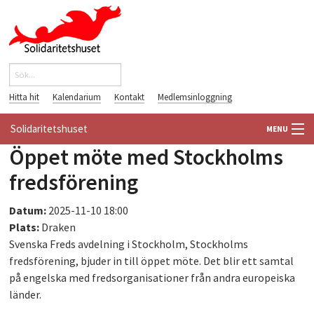
Hoppa till huvudinnehåll
Sök
Sökformulär
Hitta hit
Kalendarium
Kontakt
Medlemsinloggning
Solidaritetshuset
MENU
Öppet möte med Stockholms
HEM
fredsförening
OM OSS
Datum:
2025-11-10 18:00
Plats:
Draken
FÖRENINGAR
Svenska Freds avdelning i Stockholm, Stockholms
fredsförening, bjuder in till öppet möte. Det blir ett samtal
VÄRLDSBIBLIOTEKET
på engelska med fredsorganisationer från andra europeiska
länder.
PÅ GÅNG