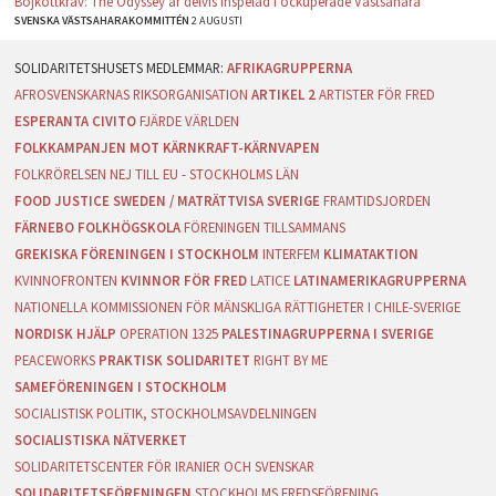
Bojkottkrav: The Odyssey är delvis inspelad i ockuperade Västsahara
SVENSKA VÄSTSAHARAKOMMITTÉN
2 AUGUSTI
AFRIKAGRUPPERNA
AFROSVENSKARNAS RIKSORGANISATION
ARTIKEL 2
ARTISTER FÖR FRED
ESPERANTA CIVITO
FJÄRDE VÄRLDEN
FOLKKAMPANJEN MOT KÄRNKRAFT-KÄRNVAPEN
FOLKRÖRELSEN NEJ TILL EU - STOCKHOLMS LÄN
FOOD JUSTICE SWEDEN / MATRÄTTVISA SVERIGE
FRAMTIDSJORDEN
FÄRNEBO FOLKHÖGSKOLA
FÖRENINGEN TILLSAMMANS
GREKISKA FÖRENINGEN I STOCKHOLM
INTERFEM
KLIMATAKTION
KVINNOFRONTEN
KVINNOR FÖR FRED
LATICE
LATINAMERIKAGRUPPERNA
NATIONELLA KOMMISSIONEN FÖR MÄNSKLIGA RÄTTIGHETER I CHILE-SVERIGE
NORDISK HJÄLP
OPERATION 1325
PALESTINAGRUPPERNA I SVERIGE
PEACEWORKS
PRAKTISK SOLIDARITET
RIGHT BY ME
SAMEFÖRENINGEN I STOCKHOLM
SOCIALISTISK POLITIK, STOCKHOLMSAVDELNINGEN
SOCIALISTISKA NÄTVERKET
SOLIDARITETSCENTER FÖR IRANIER OCH SVENSKAR
SOLIDARITETSFÖRENINGEN
STOCKHOLMS FREDSFÖRENING